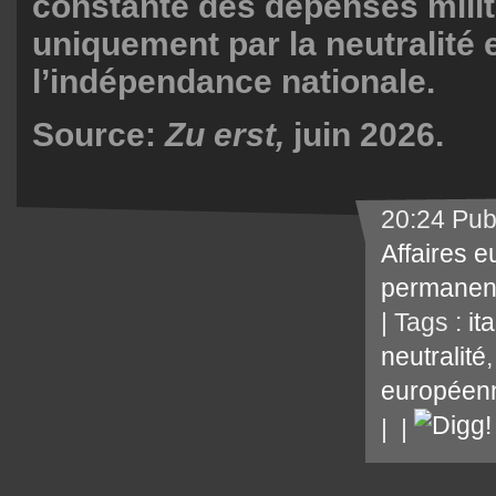
constante des dépenses milit
uniquement par la neutralité 
l’indépendance nationale.
Source:
Zu erst,
juin 2026.
20:24 Pub
Affaires 
permanen
| Tags :
ita
neutralité
européen
|
|