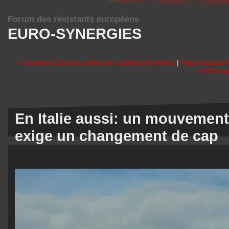
Forum des résistants européens
EURO-SYNERGIES
« Un narco-État aux portes de l’Europe: le Maroc
|
Page d'accueil
– et l’Euro
En Italie aussi: un mouvement 
exige un changement de cap