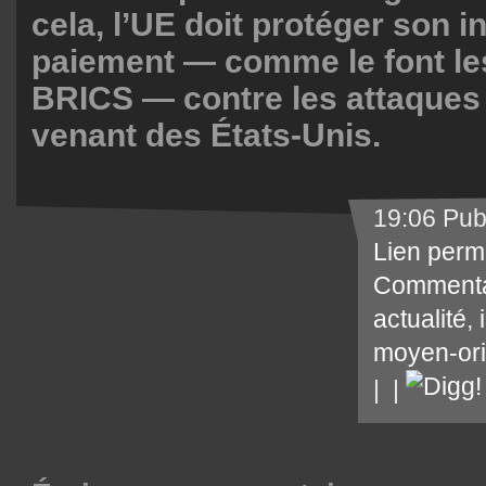
cela, l’UE doit protéger son i
paiement — comme le font le
BRICS — contre les attaques
venant des États-Unis.
19:06 Pub
Lien perm
Commenta
actualité
,
moyen-ori
|
|