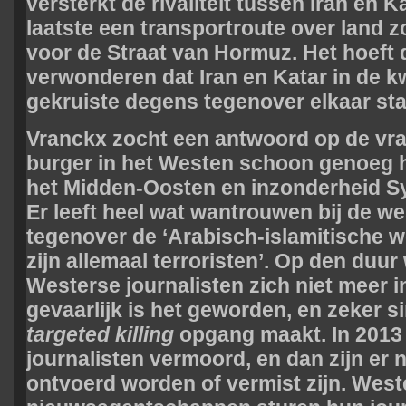
versterkt de rivaliteit tussen Iran en Ka
laatste een transportroute over land zo
voor de Straat van Hormuz. Het hoeft 
verwonderen dat Iran en Katar in de k
gekruiste degens tegenover elkaar st
Vranckx zocht een antwoord op de vr
burger in het Westen schoon genoeg h
het Midden-Oosten en inzonderheid Sy
Er leeft heel wat wantrouwen bij de we
tegenover de ‘Arabisch-islamitische we
zijn allemaal terroristen’. Op den duur
Westerse journalisten zich niet meer in
gevaarlijk is het geworden, en zeker 
targeted killing
opgang maakt. In 2013 
journalisten vermoord, en dan zijn er 
ontvoerd worden of vermist zijn. West