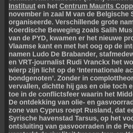
Instituut
en het
Centrum Maurits Copp
november in zaal M van de Belgische 
organiseerde. Verschillende grote nam
Koerdische Beweging zoals Salih Musl
van de PYD, kwamen er het nieuwe proj
Vlaamse kant en met het oog op de int
namen Ludo De Brabander, stafmedew
en VRT-journalist Rudi Vranckx het w
wierp zijn licht op de ‘Internationale 
bondgenoten’. Zonder in complottheori
vervallen, dichtte hij gas en olie toch 
toe in de conflictsfeer waarin het Mid
De ontdekking van olie- en gasvoorra
zone van Cyprus roept Rusland, dat ee
Syrische havenstad Tarsus, op het vo
ontsluiting van gasvoorraden in de Pe