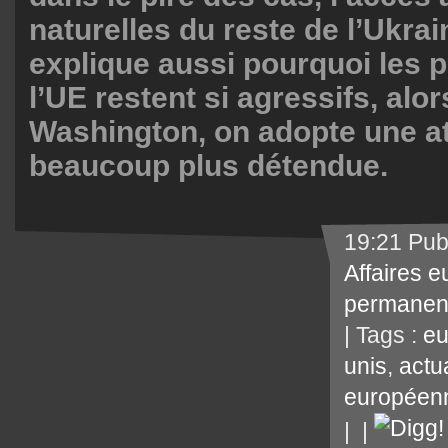
naturelles du reste de l’Ukrai
explique aussi pourquoi les p
l’UE restent si agressifs, alor
Washington, on adopte une at
beaucoup plus détendue.
19:21 Pub
Affaires 
permanen
| Tags :
eu
unis
,
actua
européen
|
|