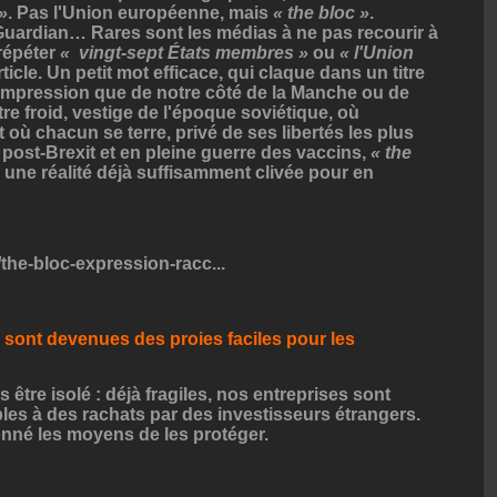
»
. Pas l'Union européenne, mais
« the bloc »
.
 Guardian… Rares sont les médias à ne pas recourir à
 répéter
« vingt-sept États membres »
ou
« l'Union
cle. Un petit mot efficace, qui claque dans un titre
impression que de notre côté de la Manche ou de
re froid, vestige de l'époque soviétique, où
où chacun se terre, privé de ses libertés les plus
ost-Brexit et en pleine guerre des vaccins,
« the
 une réalité déjà suffisamment clivée pour en
/the-bloc-expression-racc...
s sont devenues des proies faciles pour les
 être isolé : déjà fragiles, nos entreprises sont
es à des rachats par des investisseurs étrangers.
donné les moyens de les protéger.