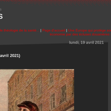
s
S
le théologie de la santé...
|
Page d'accueil
|
Une Europe qui protège so
économie par des écluses douanières 
lundi, 19 avril 2021
avril 2021)