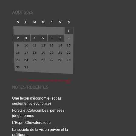
AOÛT 2026
D
L
M
M
J
V
S
1
2
3
4
5
6
7
8
9
10
11
12
13
14
15
16
17
18
19
20
21
22
23
24
25
26
27
28
29
30
31
NOTES RÉCENTES
Une leçon d’économie (et pas
seulement d’économie)
Forêts et Catacombes: pensées
jüngeriennes
L’Esprit Chevaleresque
La société de la vision privée et la
politique...