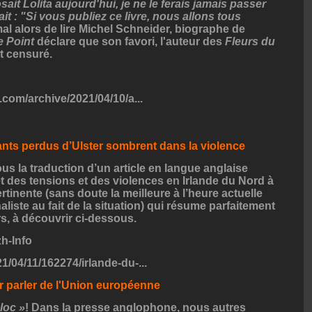
sait Lolita aujourd'hui, je ne le ferais jamais passer
ait : "Si vous publiez ce livre, nous allons tous
al alors de lire Michel Schneider, biographe de
e
Point
déclare que son favori, l'auteur des
Fleurs du
et censuré.
.com/archive/2021/04/10/a...
ants perdus d’Ulster sombrent dans la violence
ous
la traduction d’un article en langue anglaise
 des tensions et des violences en Irlande du Nord à
rtinente (sans doute la meilleure à l’heure actuelle
aliste au fait de la situation) qui résume parfaitement
rs, à découvrir ci-dessous.
zh-Info
1/04/11/162274/irlande-du-...
r parler de l'Union européenne
loc »
! Dans la presse anglophone, nous autres