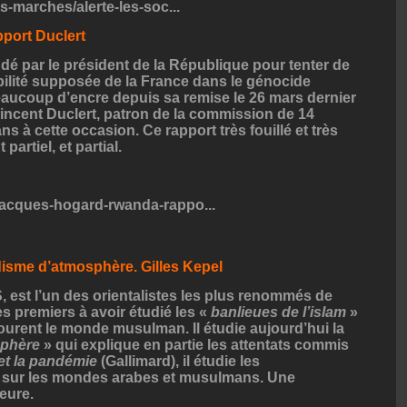
es-marches/alerte-les-soc...
apport Duclert
é par le président de la République pour tenter de
abilité supposée de la France dans le génocide
beaucoup d’encre depuis sa remise le 26 mars dernier
ncent Duclert, patron de la commission de 14
s à cette occasion. Ce rapport très fouillé et très
artiel, et partial.
jacques-hogard-rwanda-rappo...
disme d’atmosphère. Gilles Kepel
S, est l’un des orientalistes les plus renommés de
des premiers à avoir étudié les «
banlieues de l’islam
»
courent le monde musulman. Il étudie aujourd’hui la
sphère
» qui explique en partie les attentats commis
et la pandémie
(Gallimard), il étudie les
 sur les mondes arabes et musulmans. Une
eure.