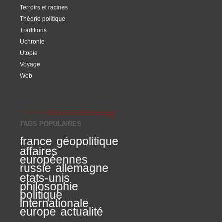
Terroirs et racines
Théorie politique
Traditions
es_mises_en_ligne&utm_term=2021-
Uchronie
Utopie
Voyage
Web
TAGS POPULAIRES
france
géopolitique
affaires
européennes
russie
allemagne
etats-unis
philosophie
politique
internationale
europe
actualité