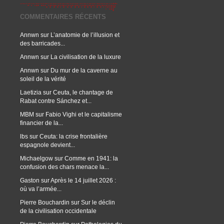
COMMENTAIRES RÉCENTS
Annwn
sur
L’anatomie de l’illusion et
des barricades...
Annwn
sur
La civilisation de la luxure
Annwn
sur
Du mur de la caverne au
soleil de la vérité
Laetizia
sur
Ceuta, le chantage de
Rabat contre Sánchez et...
MBM
sur
Fabio Vighi et le capitalisme
financier de la...
lbs
sur
Ceuta: la crise frontalière
espagnole devient...
Michaelgow
sur
Comme en 1941: la
confusion des chars menace la...
Gaston
sur
Après le 14 juillet 2026 :
où va l’armée...
Pierre Bouchardin
sur
Sur le déclin
de la civilisation occidentale