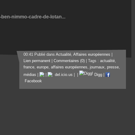
d-ben-nimmo-cadre-de-lotan...
00:41 Publié dans
Actualité
,
Affaires européennes
|
Lien permanent
|
Commentaires (0)
| Tags :
actualité
,
france
,
europe
,
affaires européennes
,
journaux
,
presse
,
médias
|
|
del.icio.us
|
|
Digg
|
Facebook