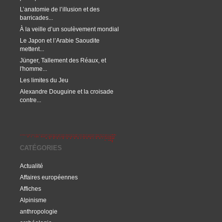
L’anatomie de l’illusion et des
barricades...
À la veille d’un soulèvement mondial
Le Japon et l’Arabie Saoudite
mettent...
Jünger, Tallement des Réaux, et
l'homme...
Les limites du Jeu
Alexandre Douguine et la croisade
contre...
CATÉGORIES
Actualité
Affaires européennes
Affiches
Alpinisme
anthropologie