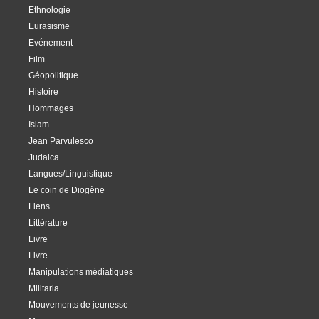
Ethnologie
Eurasisme
Evénement
Film
Géopolitique
Histoire
Hommages
Islam
Jean Parvulesco
Judaica
Langues/Linguistique
Le coin de Diogène
Liens
Littérature
Livre
Livre
Manipulations médiatiques
Militaria
Mouvements de jeunesse