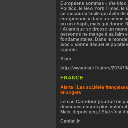
Européens sommes
« the bloc 
Politico, le New York Times, le
ce raccourci facile qui évite de
européenne »
dans un même arti
ou un chapô, mais qui donne l'
l'Atlantique se dresse un monst
personne ne mange à sa faim et 
fondamentales. Dans le monde p
bloc »
sonne désuet et polarise
rajouter.
Slate
http://www.slate.fr/story/207470
FRANCE
Alerte ! Les sociétés française
étrangers
Le cas Carrefour pourrait ne pas
devenues encore plus vulnérabl
Mais, depuis peu, l’Etat s’est 
Capital.fr