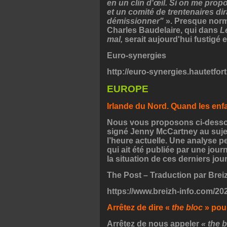
en un clin d'œil. Si on me propo
et un comité de trentenaires dir
démissionner"
». Presque norm
Charles Baudelaire, qui dans
L
mal,
serait aujourd'hui fustigé 
Euro-synergies
http://euro-synergies.hautetfort
EUROPE
Irlande du Nord. Quand les enf
Nous vous proposons ci-dess
signé Jenny McCartney au sujet
l’heure actuelle. Une analyse pe
qui ait été publiée par une journ
la situation de ces derniers jou
The Post – Traduction par Brei
https://www.breizh-info.com/202
Arrêtez de dire «
the bloc
» pou
Arrêtez de nous appeler
« the b