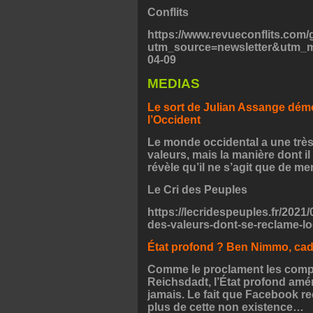
Conflits
https://www.revueconflits.com/
utm_source=newsletter&utm_m
04-09
MEDIAS
Le sort de Julian Assange démo
l’Occident
Le monde occidental a une très
valeurs, mais la manière dont il
révèle qu’il ne s’agit que de m
Le Cri des Peuples
https://lecridespeuples.fr/2021
des-valeurs-dont-se-reclame-lo
État profond ? Ben Nimmo, cad
Comme le proclament les complo
Reichsdadt
, l’État profond amér
jamais. Le fait que Facebook r
plus de cette non existence…