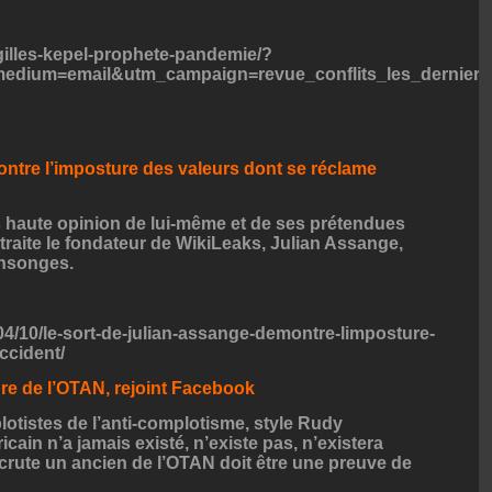
gilles-kepel-prophete-pandemie/?
edium=email&utm_campaign=revue_conflits_les_dernier
ntre l’imposture des valeurs dont se réclame
 haute opinion de lui-même et de ses prétendues
 traite le fondateur de WikiLeaks, Julian Assange,
ensonges.
/04/10/le-sort-de-julian-assange-demontre-limposture-
ccident/
re de l’OTAN, rejoint Facebook
tistes de l’anti-complotisme, style
Rudy
icain n’a jamais existé, n’existe pas, n’existera
ecrute un ancien de l’OTAN doit être une preuve de