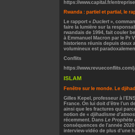
https://www.capital.fr/entrepris
Rwanda : partiel et partial, le r
Le rapport «
Duclert
», command
faire la lumière sur la respons
rwandais de 1994, fait couler 
à Emmanuel Macron par le Pr Vi
historiens réunis depuis deux an
volumineux est paradoxalement p
Conflits
https://www.revueconflits.com/
ISLAM
Fenêtre sur le monde. Le djiha
Gilles Kepel, professeur à l’EN
France. On lui doit d’être l’un 
ainsi que les fractures qui par
notion de «
djihadisme d’atmo
récemment. Dans
Le Prophète 
conséquences de l’année 2020
interview-vidéo de plus d’une h