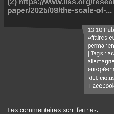
(2)
https://www.iiss.org/resea
paper/2025/08/the-scale-of-...
13:10 Pub
Affaires 
permanen
| Tags :
ac
allemagn
européen
del.icio.u
Faceboo
Les commentaires sont fermés.