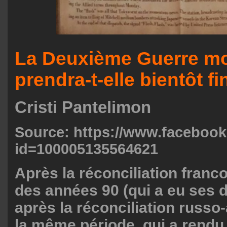
La Deuxième Guerre mo
prendra-t-elle bientôt f
Cristi Pantelimon
Source:
https://www.facebook
id=100005135564621
Après la réconciliation fran
des années 90 (qui a eu ses d
après la réconciliation russo
la même période, qui a rendu 