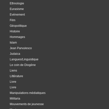
Ethnologie
Eurasisme
Evénement
Film
Géopolitique
Histoire
Hommages
Islam
Jean Parvulesco
Judaica
Langues/Linguistique
Le coin de Diogène
Liens
Littérature
Livre
Livre
Manipulations médiatiques
Militaria
Mouvements de jeunesse