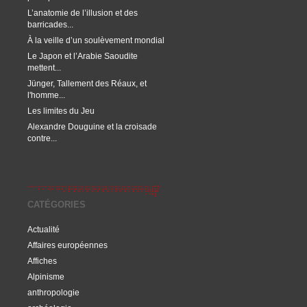
L’anatomie de l’illusion et des
barricades...
À la veille d’un soulèvement mondial
Le Japon et l’Arabie Saoudite
mettent...
Jünger, Tallement des Réaux, et
l'homme...
Les limites du Jeu
Alexandre Douguine et la croisade
contre...
CATÉGORIES
Actualité
Affaires européennes
Affiches
Alpinisme
anthropologie