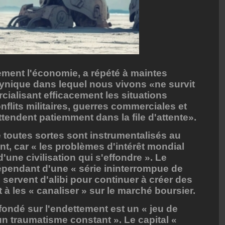
ement l'économie, a répété à maintes
ynique dans lequel nous vivons «ne survit
ialisant efficacement les situations
flits militaires, guerres commerciales et
tendent patiemment dans la file d'attente».
de toutes sortes sont instrumentalisés au
ent, car « les problèmes d'intérêt mondial
d'une civilisation qui s'effondre ». Le
épendant d'une « série ininterrompue de
 servent d'alibi pour continuer à créer des
et à les « canaliser » sur le marché boursier.
ndé sur l'endettement est un « jeu de
un traumatisme constant ». Le capital «