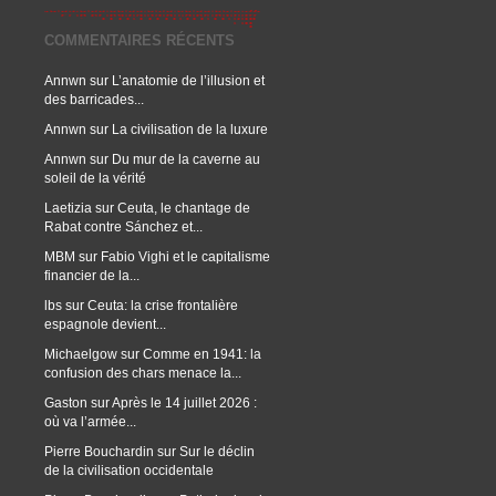
COMMENTAIRES RÉCENTS
Annwn
sur
L’anatomie de l’illusion et
des barricades...
Annwn
sur
La civilisation de la luxure
Annwn
sur
Du mur de la caverne au
soleil de la vérité
Laetizia
sur
Ceuta, le chantage de
Rabat contre Sánchez et...
MBM
sur
Fabio Vighi et le capitalisme
financier de la...
lbs
sur
Ceuta: la crise frontalière
espagnole devient...
Michaelgow
sur
Comme en 1941: la
confusion des chars menace la...
Gaston
sur
Après le 14 juillet 2026 :
où va l’armée...
Pierre Bouchardin
sur
Sur le déclin
de la civilisation occidentale