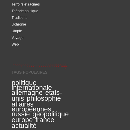
Terroirs et racines
Théorie politique
Traditions
Uchronie
Utopie
Voyage
Web
TAGS POPULAIRES
politique
internationale
allemagne
etats-
unis
philosophie
affaires
européennes
russie
géopolitique
europe
france
actualité