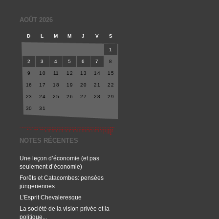
AOÛT 2026
D
L
M
M
J
V
S
1
2
3
4
5
6
7
8
9
10
11
12
13
14
15
16
17
18
19
20
21
22
23
24
25
26
27
28
29
30
31
NOTES RÉCENTES
Une leçon d’économie (et pas
seulement d’économie)
Forêts et Catacombes: pensées
jüngeriennes
L’Esprit Chevaleresque
La société de la vision privée et la
politique...