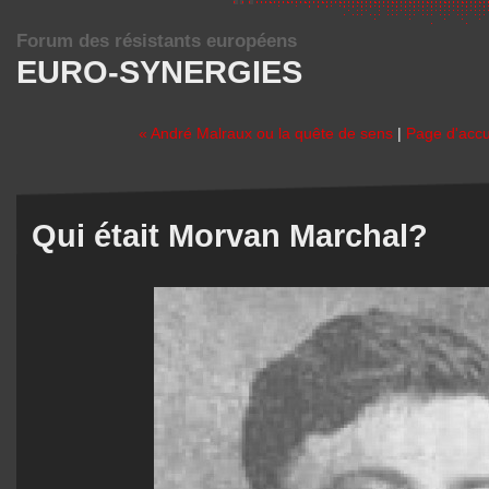
Forum des résistants européens
EURO-SYNERGIES
« André Malraux ou la quête de sens
|
Page d'accu
Qui était Morvan Marchal?