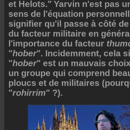
et Helots." Yarvin n'est pas u
sens de l'équation personnell
signifier qu'il passe à côté d
du facteur militaire en généra
l'importance du facteur
thum
"
hober
". Incidemment, cela s
"
hober
" est un mauvais choi
un groupe qui comprend bea
ploucs et de militaires (pour
"
rohirrim
" ?).