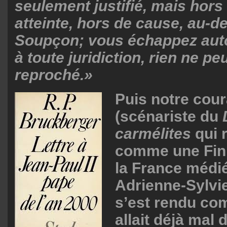
seulement justifié, mais hors
atteinte, hors de cause, au-d
Soupçon; vous échappez au
à toute juridiction, rien ne pe
reproché.»
Puis notre cou
(scénariste du
carmélites
qui 
comme une Fin i
la France médi
Adrienne-Sylvie
s’est rendu co
allait déjà mal 