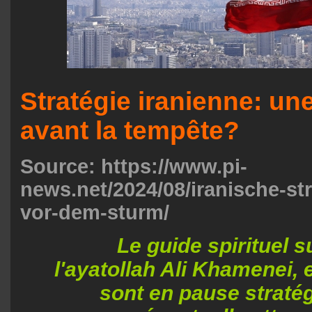
Stratégie iranienne: un
avant la tempête?
Source: https://www.pi-
news.net/2024/08/iranische-st
vor-dem-sturm/
Le guide spirituel 
l'ayatollah Ali Khamenei, e
sont en pause straté