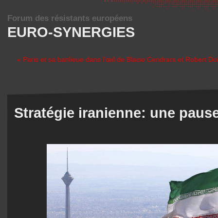
Forum des résistants européens
EURO-SYNERGIES
« Paris et sa banlieue dans l'œil de Blaise Cendrars et Robert D
Stratégie iranienne: une paus