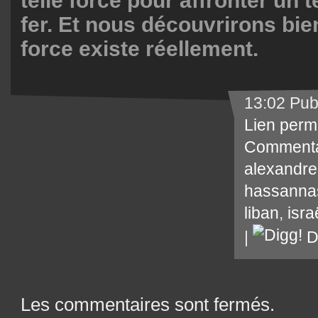
telle force pour affronter un 
fer. Et nous découvrirons bien
force existe réellement.
13:02 Pub
Lien perm
Commenta
alexandre
hassannas
liban
,
isra
|
D
Les commentaires sont fermés.