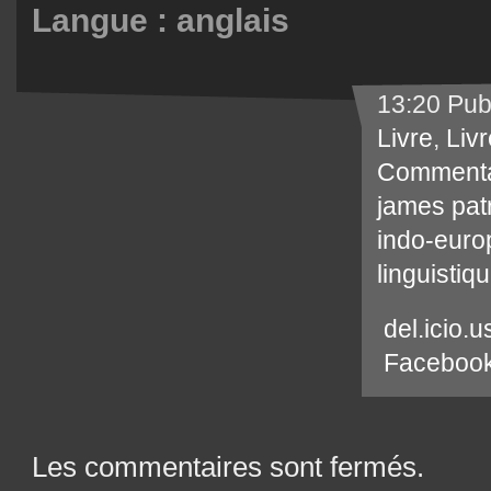
Langue : anglais
13:20 Pub
Livre
,
Livr
Commenta
james patr
indo-eur
linguistiq
del.icio.u
Faceboo
Les commentaires sont fermés.