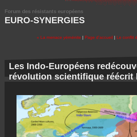
Forum des résistants européens
EURO-SYNERGIES
« La menace yéménite
|
Page d'accueil
|
Le conflit
Les Indo-Européens redécouv
révolution scientifique réécrit 