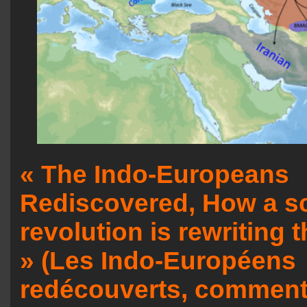
« The Indo-Europeans
Rediscovered, How a sc
revolution is rewriting t
» (Les Indo-Européens
redécouverts, comment