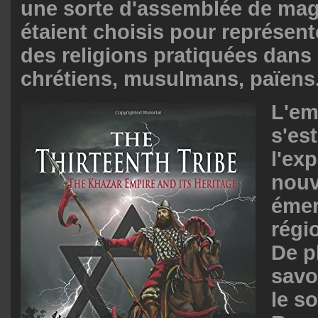
une sorte d'assemblée de magi
étaient choisis pour représente
des religions pratiquées dans l
chrétiens, musulmans, païens
L'em
s'es
l'ex
nouv
émer
régi
De p
savo
le s