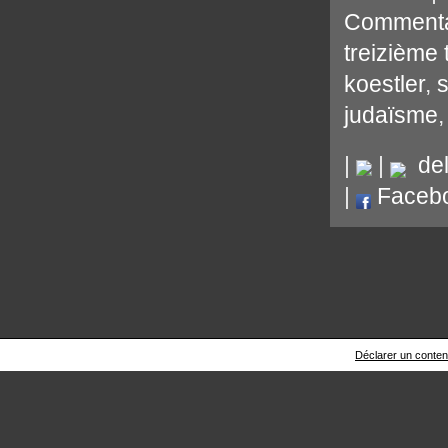
Commenta
treizième 
koestler
,
judaïsme
|
|
del.
|
Faceb
Déclarer un contenu 