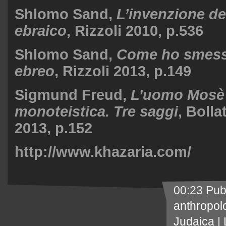
Shlomo Sand,
L’invenzione de
ebraico
, Rizzoli 2010, p.536
Shlomo Sand,
Come ho smess
ebreo
, Rizzoli 2013, p.149
Sigmund Freud,
L’uomo Mosè e
monoteistica. Tre saggi
, Bolla
2013, p.152
http://www.khazaria.com/
00:23 Pub
anthropol
Judaica
|