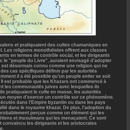
t païens et pratiquaient des cultes chamaniques en
el. Les religions monothéistes offrent aux classes
nts en termes de contrôle social, et les dirigeants
c le "peuple du Livre", auraient envisagé d’adopter
e est désormais connu comme une religion qui ne
des cas spécifiques définis par les autorités
ment il a été possible qu'un peuple entier se soit
. Il est probable que les Khazars ont commencé à
tant les communautés juives avec lesquelles ils
ls pratiquaient le culte en masse, les autorités
ucun moyen d'exercer un contrôle sur ce phénomène.
rsécutés dans l'Empire byzantin ou dans les pays
llié dans le royaume khazar. De plus, l'adoption du
t probablement perçue comme un élément qui les
rétiens et musulmans qui les menaçaient. Ce sont
convaincu les dirigeants et les aristocrates
e.