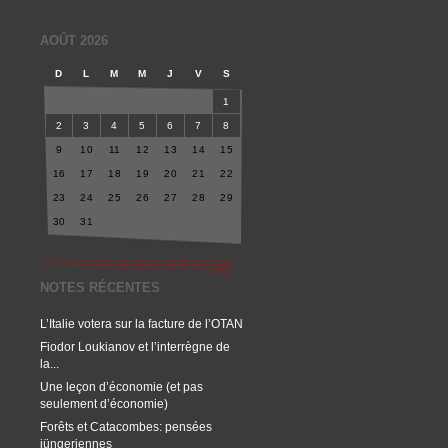
AOÛT 2026
D
L
M
M
J
V
S
1
2
3
4
5
6
7
8
9
10
11
12
13
14
15
16
17
18
19
20
21
22
23
24
25
26
27
28
29
30
31
NOTES RÉCENTES
L’Italie votera sur la facture de l’OTAN
Fiodor Loukianov et l’interrègne de
la...
Une leçon d’économie (et pas
seulement d’économie)
Forêts et Catacombes: pensées
jüngeriennes