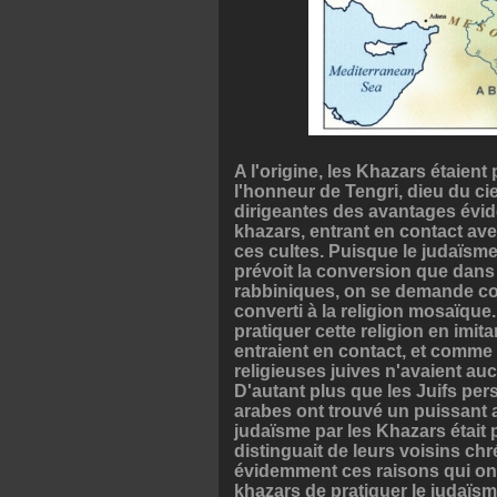
A l'origine, les Khazars étaien
l'honneur de Tengri, dieu du ci
dirigeantes des avantages évide
khazars, entrant en contact ave
ces cultes. Puisque le judaïsm
prévoit la conversion que dans 
rabbiniques, on se demande com
converti à la religion mosaïque
pratiquer cette religion en imi
entraient en contact, et comme i
religieuses juives n'avaient a
D'autant plus que les Juifs pe
arabes ont trouvé un puissant a
judaïsme par les Khazars étai
distinguait de leurs voisins ch
évidemment ces raisons qui ont 
khazars de pratiquer le judaïsm