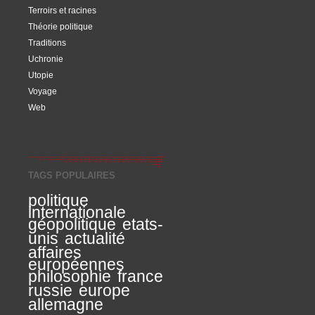
Terroirs et racines
Théorie politique
Traditions
Uchronie
Utopie
Voyage
Web
TAGS POPULAIRES
politique
internationale
géopolitique
etats-
unis
actualité
affaires
européennes
philosophie
france
russie
europe
allemagne