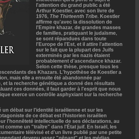
l'attention du grand public a été
Arthur Koestler, avec son livre de
1976,
The Thirteenth Tribe.
Koestler
affirme qu'avec la dissolution de
l'Empire khazar, de grandes masses
de familles, pratiquant le judaïsme,
se sont répandues dans toute
l'Europe de l'Est, et il attire l'attention
sur le fait que la plupart des Juifs
exterminés par les nazis étaient
probablement d’ascendance khazar.
Selon cette thèse, presque tous les
descendants des Khazars. L'hypothèse de Koestler a
ion, mais elle a ensuite été abandonnée par
e, et la recherche génétique a donné des résultats
luant ces données, il faut garder à l'esprit que nous
tique exerce un contrôle asphyxiant sur la recherche
n débat sur l'identité israélienne et sur les
tagoniste de ce débat est l'historien israélien
 l'honnêteté intellectuelle de ses déclarations, au
 comme un "traître" dans l'État juif. En Israël, les
cumentaire télévisé et d'un livre publié par une petite
t cependant devenu assez "gênant" et les médias