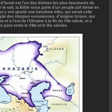
 d'Israël est l'un des thèmes les plus fascinants de
 le sait, la Bible nous parle d'un peuple juif divisé en
ui y ont ajouté une treizième tribu, qui serait celle
ple des steppes eurasiennes, d'origine turque, qui
et à l'est de l'Ukraine à la fin du VIIe siècle, et a
juive entre le VIIIe et le IXe siècles.