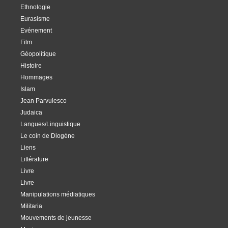
Ethnologie
Eurasisme
Evénement
Film
Géopolitique
Histoire
Hommages
Islam
Jean Parvulesco
Judaica
Langues/Linguistique
Le coin de Diogène
Liens
Littérature
Livre
Livre
Manipulations médiatiques
Militaria
Mouvements de jeunesse