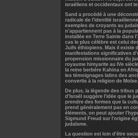
israéliens et occidentaux ont te
Sand a procédé à une déconstr
radicale de l'identité israélienne
exemples de croyants au judaï
n'appartiennent pas à la populat
installée en Terre Sainte dans l'
cas le plus célèbre est celui de
Juifs éthiopiens. Mais il existe 
manifestations significatives d
propension missionnaire du jud
royaume himyarite au IVe siècle
la reine berbère Kahina en Afri
les témoignages latins des an
convertis à la religion de Moïse.
De plus, la légende des tribus
d'Israël suggère l'idée que le 
prendre des formes que la cultu
prend généralement pas en co
éléments, on peut ajouter l'hy
Sigmund Freud sur l'origine é
judaïsme.
La question est loin d'être seco