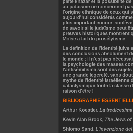
piste khazar et la possibilité d
au judaïsme ne concernent pa
l'origine ethnique de ceux qui 
aujourd'hui considérés comme j
plus important encore, soulève
de savoir si le judaïsme peut 
preuves historiques montrent q
Moïse a fait du prosélytisme.
La définition de l'identité juiv
des conclusions absolument dés
le monde : il n'est pas nécessa
la psychologie des masses cont
l'antisémitisme sont des sujets 
une grande légèreté, sans doute
mythe de l'identité israélienne d
cataclysmique toute la classe di
raison d'être !
BIBLIOGRAPHIE ESSENTIELLE
Arthur Koestler,
La tredicesima 
Kevin Alan Brook,
The Jews of
Shlomo Sand,
L’invenzione del