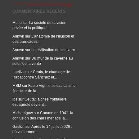
COMMENTAIRES RÉCENTS
Mello
sur
La société de la vision
privée et la politique...
Annwn
sur
L’anatomie de l’illusion et
des barricades...
Annwn
sur
La civilisation de la luxure
Annwn
sur
Du mur de la caverne au
soleil de la vérité
Laetizia
sur
Ceuta, le chantage de
Rabat contre Sánchez et...
MBM
sur
Fabio Vighi et le capitalisme
financier de la...
lbs
sur
Ceuta: la crise frontalière
espagnole devient...
Michaelgow
sur
Comme en 1941: la
confusion des chars menace la...
Gaston
sur
Après le 14 juillet 2026 :
où va l’armée...