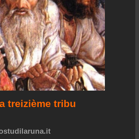
a treizième tribu
ostudilaruna.it