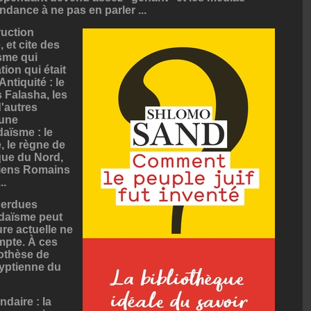
ndance à ne pas en parler ...
uction
, et cite des
sme qui
ion qui était
Antiquité : le
s Falasha, les
d'autres
'une
aïsme : le
, le règne de
que du Nord,
ciens Romains
..
 perdues
judaïsme peut
re actuelle ne
mpte. À ces
pothèse de
gyptienne du
ndaire : la