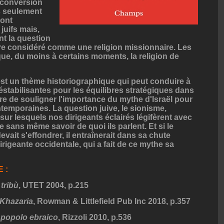
e conversion
s seulement
sont
uifs mais,
nt la question
être considéré comme une religion missionnaire. Les
ue, du moins à certains moments, la religion de
e est un thème historiographique qui peut conduire à
tabilisantes pour les équilibres stratégiques dans
ire de souligner l'importance du mythe d'Israël pour
emporaines. La question juive, le sionisme,
sur lesquels nos dirigeants éclairés légifèrent avec
 sans même savoir de quoi ils parlent. Et si le
evait s'effondrer, il entraînerait dans sa chute
rigeante occidentale, qui a fait de ce mythe sa
 :
tribù
, UTET 2004, p.215
 Khazaria
, Rowman & Littlefield Pub Inc 2018, p.357
 popolo ebraico
, Rizzoli 2010, p.536