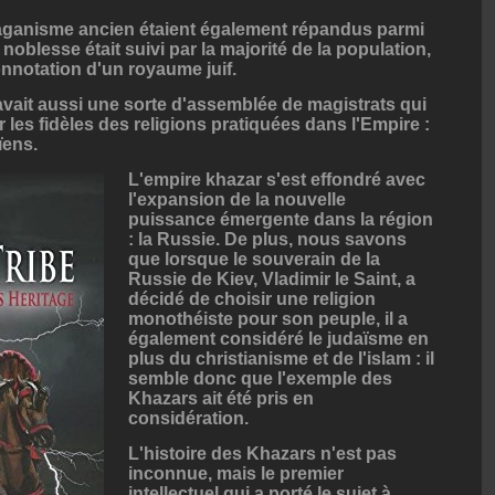
e paganisme ancien étaient également répandus parmi
 noblesse était suivi par la majorité de la population,
nnotation d'un royaume juif.
y avait aussi une sorte d'assemblée de magistrats qui
 les fidèles des religions pratiquées dans l'Empire :
ïens.
L'empire khazar s'est effondré avec
l'expansion de la nouvelle
puissance émergente dans la région
: la Russie. De plus, nous savons
que lorsque le souverain de la
Russie de Kiev, Vladimir le Saint, a
décidé de choisir une religion
monothéiste pour son peuple, il a
également considéré le judaïsme en
plus du christianisme et de l'islam : il
semble donc que l'exemple des
Khazars ait été pris en
considération.
L'histoire des Khazars n'est pas
inconnue, mais le premier
intellectuel qui a porté le sujet à