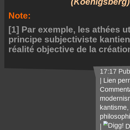
(Koenigsberg)
Note:
[1] Par exemple, les athées uti
principe subjectiviste kantien
réalité objective de la créatio
17:17 Pub
|
Lien per
Commenta
modernis
kantisme
philosoph
|
D