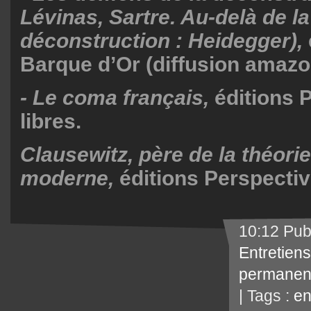
Lévinas, Sartre. Au-delà de la
déconstruction : Heidegger),
Barque d’Or (diffusion amazo
- Le coma français,
éditions 
libres.
Clausewitz, père de la théorie
moderne,
éditions Perspectiv
10:12 Pub
Entretiens
permanen
| Tags :
en