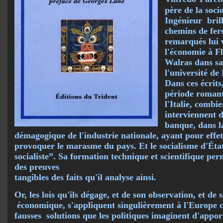
père de la soci
Ingénieur brill
chemins de fers 
remarqués lui 
l'économie à Fl
Walras dans sa
l'université de
Dans ces écrits,
période romant
l'Italie, combi
interviennent d
banque, dans l
démagogique de l'industrie nationale, ayant pour effet 
provoquer le marasme du pays. Et le socialisme d'État
socialiste”. Sa formation technique et scientifique pe
des preuves
tangibles des faits qu'il analyse ainsi.
Or, les lois qu'ils dégage, et de son observation, et de
économique, s'appliquent singulièrement à l'Europe 
fausses solutions que les politiques imaginent d'appor