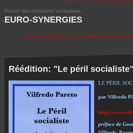
Forum des résistants européens
EURO-SYNERGIES
« Le blocus allié de 1914-1919: un million de morts en All
Réédition: "Le péril socialiste
LE PÉRIL SOC
par Vilfredo
http://www.edit
préface de Geo
Vilfredo
Paret