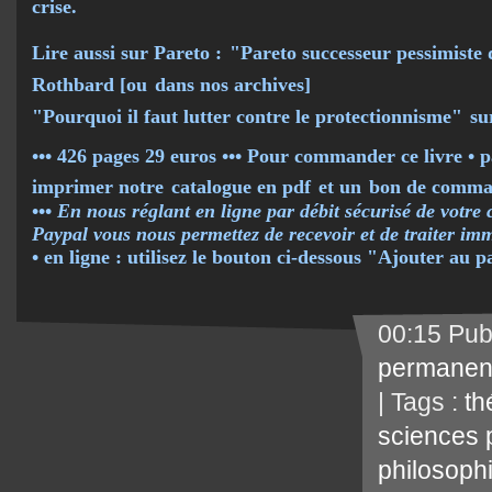
crise.
Lire aussi sur Pareto :
"Pareto successeur pessimiste 
Rothbard [ou
dans nos archives
]
"Pourquoi il faut lutter contre le protectionnisme"
su
••• 426 pages 29 euros ••• Pour commander ce livre • p
imprimer notre
catalogue en pdf
et un
bon de comm
•••
En nous réglant en ligne par débit sécurisé de votre 
Paypal vous nous permettez de recevoir et de traiter 
• en ligne : utilisez le bouton ci-dessous "Ajouter au 
00:15 Pub
permanen
| Tags :
th
sciences p
philosoph