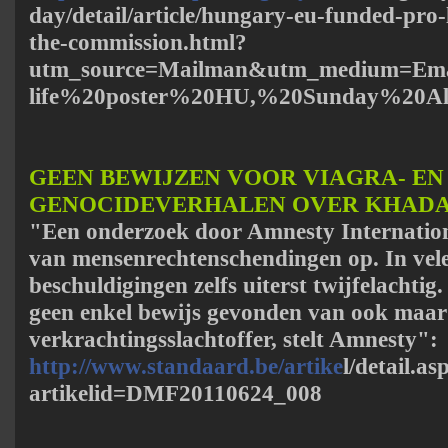
day/detail/article/hungary-eu-funded-pro-
the-commission.html?
utm_source=Mailman&utm_medium=Ema
life%20poster%20HU,%20Sunday%20All
GEEN BEWIJZEN VOOR VIAGRA- EN
GENOCIDEVERHALEN OVER KHADA
"Een onderzoek door Amnesty Internation
van mensenrechtenschendingen op. In vele
beschuldigingen zelfs uiterst twijfelachtig
geen enkel bewijs gevonden van ook maar
verkrachtingsslachtoffer, stelt Amnesty":
http://www.standaard.be/artike
l/detail.as
artikelid=DMF20110624_008