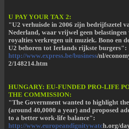
U PAY YOUR TAX 2:
"U2 verhuisde in 2006 zijn bedrijfszetel v
Nederland, waar vrijwel geen belastingen
royalties verkregen uit muziek. Bono en 
U2 behoren tot Ierlands rijkste burgers":
http://www.express.be/business
/nl/econom
2/148214.htm
HUNGARY: EU-FUNDED PRO-LIFE P
THE COMMISSION:
"The Government wanted to highlight the 
(around 40,0000 a year) and proposed ado
to a better work-life balance":
http://www.europeandignitywatc
h.org/da