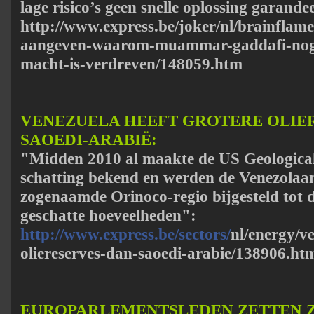
lage risico’s geen snelle oplossing garande
http://www.express.be/joker/nl/brainflame
aangeven-waarom-muammar-gaddafi-nog-s
macht-is-verdreven/148059.htm
VENEZUELA HEEFT GROTERE OLIE
SAOEDI-ARABIË:
"Midden 2010 al maakte de US Geologica
schatting bekend en werden de Venezolaans
zogenaamde Orinoco-regio bijgesteld tot 
geschatte hoeveelheden":
http://www.express.be/sectors/
nl/energy/v
oliereserves-dan-saoedi-arabie/138906.ht
EUROPARLEMENTSLEDEN ZETTEN Z