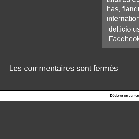
bas
,
fland
internatio
del.icio.u
Faceboo
Les commentaires sont fermés.
Déclarer un contenu 