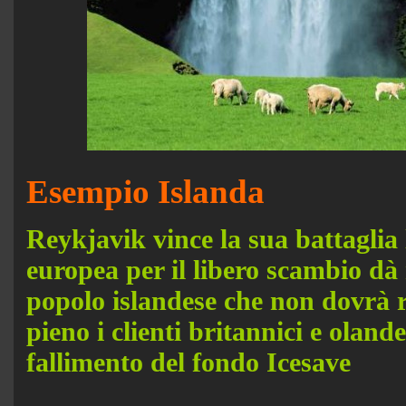
Esempio Islanda
Reykjavik vince la sua battaglia 
europea per il libero scambio dà 
popolo islandese che non dovrà 
pieno i clienti britannici e olande
fallimento del fondo Icesave