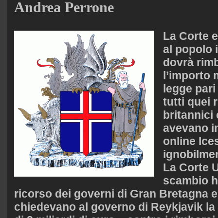
Andrea Perrone
La Corte 
al popolo 
dovrà rim
l’importo 
legge pari
tutti quei 
britannici
avevano in
online Ice
ignobilmen
La Corte U
scambio ha
ricorso dei governi di Gran Bretagna 
chiedevano al governo di Reykjavik la 