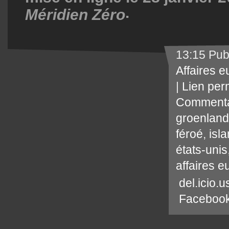
.
Méridien Zéro
13:15 Pub
Affaires 
|
Lien per
Commenta
groenland
féroé
,
isl
états-unis
affaires 
del.icio.u
Faceboo