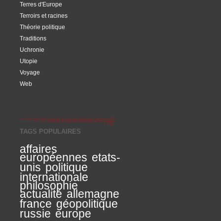
Terres d'Europe
Terroirs et racines
Théorie politique
Traditions
Uchronie
Utopie
Voyage
Web
TAGS POPULAIRES
affaires
européennes
etats-
unis
politique
internationale
philosophie
actualité
allemagne
france
géopolitique
russie
europe