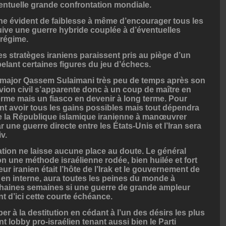
ventuelle grande confrontation mondiale.
gne évident de faiblesse à même d’encourager tous les
ve une guerre hybride couplée à d’éventuelles
 régime.
es stratèges iraniens paraissent pris au piège d’un
lant certaines figures du jeu d’échecs.
l major Qassem Sulaimani très peu de temps après son
vion civil s’apparente donc à un coup de maître en
terme mais un fiasco en devenir à long terme. Pour
lent avoir tous les gains possibles mais tout dépendra
e la République islamique iranienne à manœuvrer
 une guerre directe entre les États-Unis et l’Iran sera
v.
tion ne laisse aucune place au doute. Le général
on une méthode israélienne rodée, bien huilée et fort
eur iranien était l’hôte de l’Irak et le gouvernement de
en interne, aura toutes les peines du monde à
chaines semaines si une guerre de grande ampleur
 d’ici cette courte échéance.
 à la destitution en cédant à l’un des désirs les plus
nt lobby pro-israélien tenant aussi bien le Parti