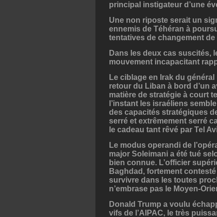
principal instigateur d’une é
Une non riposte serait un si
ennemis de Téhéran à poursui
tentatives de changement de
Dans les deux cas suscités, l
mouvement incapacitant rappe
Le ciblage en Irak du généra
retour du Liban à bord d’un a
matière de stratégie à court 
l’instant les israéliens semb
des capacités stratégiques d
serré et extrêmement serré car
le cadeau tant rêvé par Tel Avi
Le modus operandi de l’opéra
major Soleimani a été tué sel
bien connue. L’officier supéri
Baghdad, fortement contesté 
survivre dans les toutes pro
n’embrase pas le Moyen-Orient
Donald Trump a voulu échapper
vifs de l’AIPAC, le très puissa