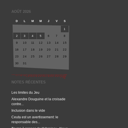
AOÛT 2026
D
L
M
M
J
V
S
1
2
3
4
5
6
7
8
9
10
11
12
13
14
15
16
17
18
19
20
21
22
23
24
25
26
27
28
29
30
31
NOTES RÉCENTES
Les limites du Jeu
Alexandre Douguine et la croisade
contre...
Inclusion dans le vide
Ceuta est un avertissement: le
responsable des...