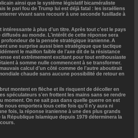
icain ainsi que le système législatif bicaméraliste
s le pari fou de Trump lui est déjà fatal : les israéliens
nterrer vivant sans recourir à une seconde fusillade à
 intéressante à plus d’un titre. Après tout c’est le pays
é diffusés au monde. L’intérêt de cette réponse sera
 profondeur de la pensée stratégique iranienne. A
ent une surprise aussi bien stratégique que tactique
idément le maillon faible de l’axe dit de la résistance
spense est extrêmement excitant pour tout enthousiaste
i étaient à somme nulle commencent à se transformer.
mauvais calcul d’un côté comme de l’autre aboutirait
mondiale chaude sans aucune possibilité de retour en
rut montent en flèche et ils risquent de décoller en
Les spéculateurs s’en frottent les mains sans se rendre
du moment. On ne sait pas dans quelle guerre on est
e nous emportera tous cette fois qu’il n’y aura ni
ne fois, la réponse iranienne à une des plus grands
e la République Islamique depuis 1979 déterminera la
 cours.