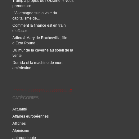
Trump à propos de l’Ukraine: «Nous
prenons ce...
L’Allemagne sur la voie du
capitalisme de...
Comment la finance est en train
d’effacer...
Adieu à Mary de Rachewiltz, fille
d’Ezra Pound...
Du mur de la caverne au soleil de la
vérité
Derrida et la machine de mort
américaine -...
CATÉGORIES
Actualité
Affaires européennes
Affiches
Alpinisme
anthropologie