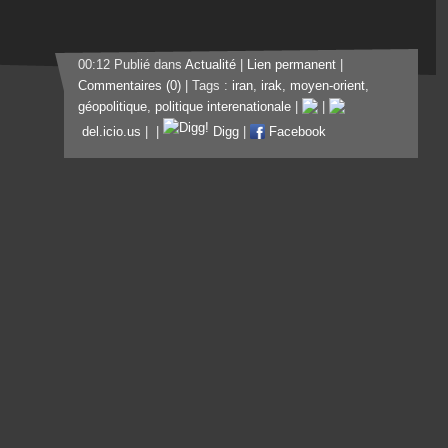
00:12 Publié dans
Actualité
|
Lien permanent
|
Commentaires (0)
| Tags :
iran
,
irak
,
moyen-orient
,
géopolitique
,
politique interenationale
|
|
del.icio.us
|
|
Digg
|
Facebook