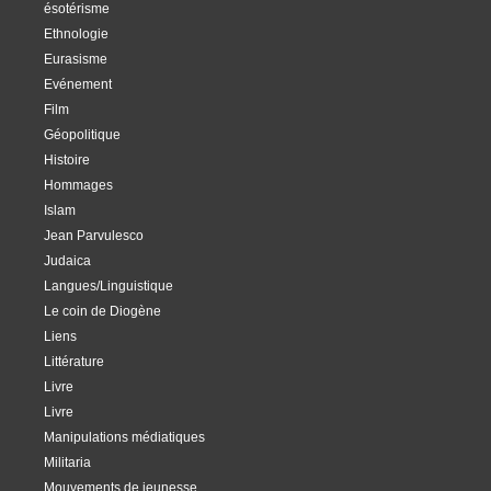
ésotérisme
Ethnologie
Eurasisme
Evénement
Film
Géopolitique
Histoire
Hommages
Islam
Jean Parvulesco
Judaica
Langues/Linguistique
Le coin de Diogène
Liens
Littérature
Livre
Livre
Manipulations médiatiques
Militaria
Mouvements de jeunesse