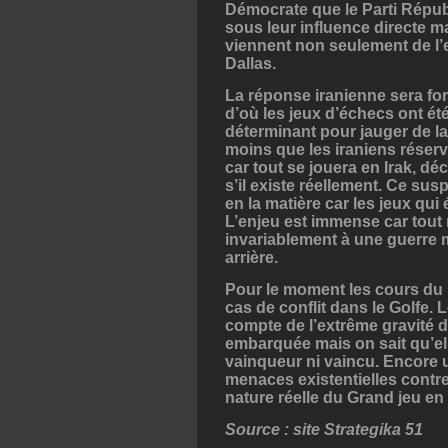
Démocrate que le Parti Républ
sous leur influence directe mai
viennent non seulement de l’e
Dallas.
La réponse iranienne sera fort
d’où les jeux d’échecs ont ét
déterminant pour jauger de la
moins que les iraniens réserv
car tout se jouera en Irak, déc
s’il existe réellement. Ce su
en la matière car les jeux qu
L’enjeu est immense car tout 
invariablement à une guerre 
arrière.
Pour le moment les cours du b
cas de conflit dans le Golfe. 
compte de l’extrême gravité 
embarquée mais on sait qu’ell
vainqueur ni vaincu. Encore u
menaces existentielles contr
nature réelle du Grand jeu en
Source : site Strategika 51