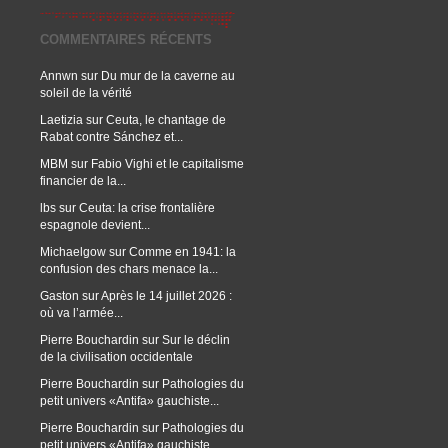
COMMENTAIRES RÉCENTS
Annwn
sur
Du mur de la caverne au
soleil de la vérité
Laetizia
sur
Ceuta, le chantage de
Rabat contre Sánchez et...
MBM
sur
Fabio Vighi et le capitalisme
financier de la...
lbs
sur
Ceuta: la crise frontalière
espagnole devient...
Michaelgow
sur
Comme en 1941: la
confusion des chars menace la...
Gaston
sur
Après le 14 juillet 2026 :
où va l’armée...
Pierre Bouchardin
sur
Sur le déclin
de la civilisation occidentale
Pierre Bouchardin
sur
Pathologies du
petit univers «Antifa» gauchiste...
Pierre Bouchardin
sur
Pathologies du
petit univers «Antifa» gauchiste...