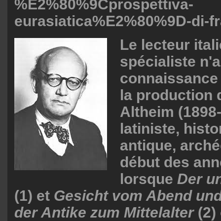
%E2%80%9Cprospettiva-
eurasiatica%E2%80%9D-di-fr
Le lecteur ital
spécialiste n'a
connaissance 
la production 
Altheim (1898-
latiniste, his
antique, arché
début des ann
lorsque
Der u
(1) et
Gesicht vom Abend und
der Antike zum Mittelalter
(2)