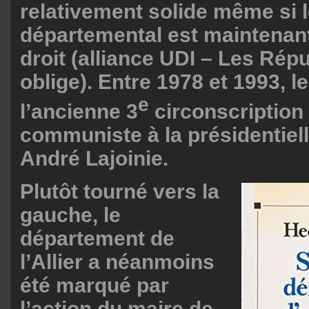
relativement solide même si l
départemental est maintenant
droit (alliance UDI – Les Rép
oblige). Entre 1978 et 1993, l
e
l’ancienne 3
circonscription 
communiste à la présidentiel
André Lajoinie.
Plutôt tourné vers la
gauche, le
département de
l’Allier a néanmoins
été marqué par
l’action du maire de