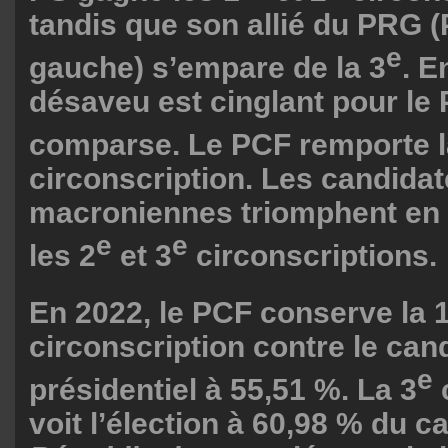
tandis que son allié du PRG (P
e
gauche) s’empare de la 3
. E
désaveu est cinglant pour le 
comparse. Le PCF remporte l
circonscription. Les candid
macroniennes triomphent en
e
e
les 2
et 3
circonscriptions.
En 2022, le PCF conserve la 
circonscription contre le can
e
présidentiel à 55,51 %. La 3
c
voit l’élection à 60,98 % du 