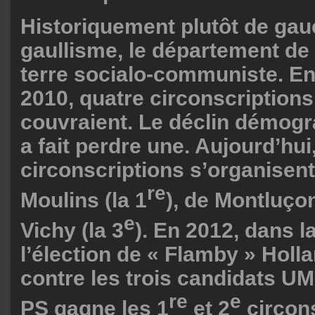
Historiquement plutôt de gauc
gaullisme, le département de l
terre socialo-communiste. En
2010, quatre circonscriptions 
couvraient. Le déclin démogr
a fait perdre une. Aujourd’hui,
circonscriptions s’organisent
re
Moulins (la 1
), de Montluçon
e
Vichy (la 3
). En 2012, dans l
l’élection de « Flamby » Holla
contre les trois candidats UMP
re
e
PS gagne les 1
et 2
circon