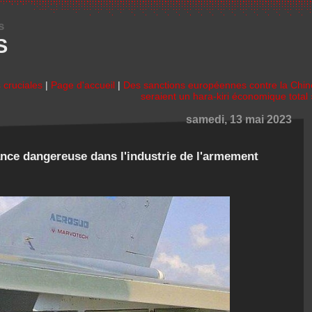
s
S
s cruciales
|
Page d'accueil
|
Des sanctions européennes contre la Chin
seraient un hara-kiri économique total 
samedi, 13 mai 2023
nce dangereuse dans l'industrie de l'armement