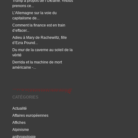
Trump à propos de l’Ukraine: «Nous
prenons ce...
L’Allemagne sur la voie du
capitalisme de...
Comment la finance est en train
d’effacer...
Adieu à Mary de Rachewiltz, fille
d’Ezra Pound...
Du mur de la caverne au soleil de la
vérité
Derrida et la machine de mort
américaine -...
CATÉGORIES
Actualité
Affaires européennes
Affiches
Alpinisme
anthropologie