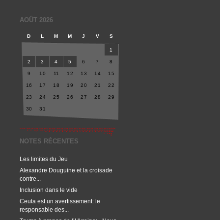
AOÛT 2026
D
L
M
M
J
V
S
1
2
3
4
5
6
7
8
9
10
11
12
13
14
15
16
17
18
19
20
21
22
23
24
25
26
27
28
29
30
31
NOTES RÉCENTES
Les limites du Jeu
Alexandre Douguine et la croisade
contre...
Inclusion dans le vide
Ceuta est un avertissement: le
responsable des...