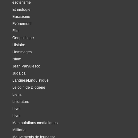
ésotérisme
Ethnologie
Eurasisme
Evénement
Film
Géopolitique
Histoire
Hommages
Islam
Jean Parvulesco
Judaica
Langues/Linguistique
Le coin de Diogène
Liens
Littérature
Livre
Livre
Manipulations médiatiques
Militaria
Mouvements de jeunesse