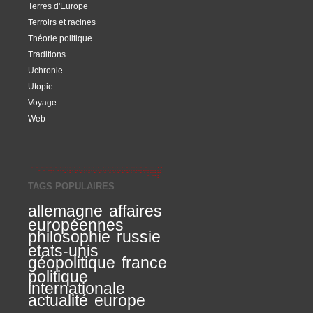
Terres d'Europe
Terroirs et racines
Théorie politique
Traditions
Uchronie
Utopie
Voyage
Web
TAGS POPULAIRES
allemagne
affaires
européennes
philosophie
russie
etats-unis
géopolitique
france
politique
internationale
actualité
europe