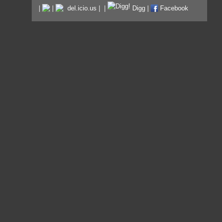
|
|
del.icio.us
|
|
Digg
|
Facebook