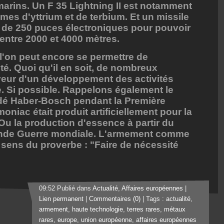
arins. Un F 35 Lightning II est notamment
s d'yttrium et de terbium. Et un missile
e de 250
puces électroniques pour pouvoir
 entre 2000 et 4000 mètres.
i l'on peut encore se permettre de
té. Quoi qu'il en soit, de nombreux
veur d'un développement des activités
 Si possible. Rappelons également le
é Haber-Bosch pendant la Première
niac était produit artificiellement pour la
 Ou la production d'essence à partir du
nde Guerre mondiale. L'armement comme
 sens du proverbe : "Faire de nécessité
09:52 Publié dans
Actualité
,
Affaires européennes
|
Lien permanent
|
Commentaires (0)
| Tags :
actualité
,
armement
,
haute technologie
,
terres rares
,
métaux
rares
,
europe
,
union européenne
,
affaires européennes