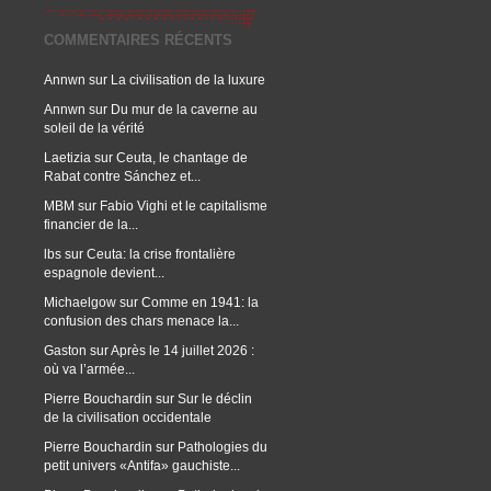
COMMENTAIRES RÉCENTS
Annwn
sur
La civilisation de la luxure
Annwn
sur
Du mur de la caverne au
soleil de la vérité
Laetizia
sur
Ceuta, le chantage de
Rabat contre Sánchez et...
MBM
sur
Fabio Vighi et le capitalisme
financier de la...
lbs
sur
Ceuta: la crise frontalière
espagnole devient...
Michaelgow
sur
Comme en 1941: la
confusion des chars menace la...
Gaston
sur
Après le 14 juillet 2026 :
où va l’armée...
Pierre Bouchardin
sur
Sur le déclin
de la civilisation occidentale
Pierre Bouchardin
sur
Pathologies du
petit univers «Antifa» gauchiste...