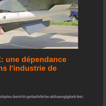
E: une dépendance
s l'industrie de
x.php/eu-bericht-gefaehrliche-abhaengigkeit-bei-