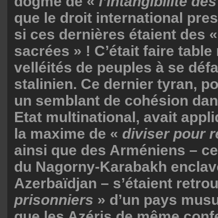
dogme de «
l’intangibilité de
que le droit international pr
si ces dernières étaient des 
sacrées » ! C’était faire table
velléités de peuples à se déf
stalinien. Ce dernier tyran, p
un semblant de cohésion dan
Etat multinational, avait appli
la maxime de «
diviser pour 
ainsi que des Arméniens – ce
du Nagorny-Karabakh enclav
Azerbaïdjan – s’étaient retro
prisonniers
» d’un pays musu
que les Azéris de même conf