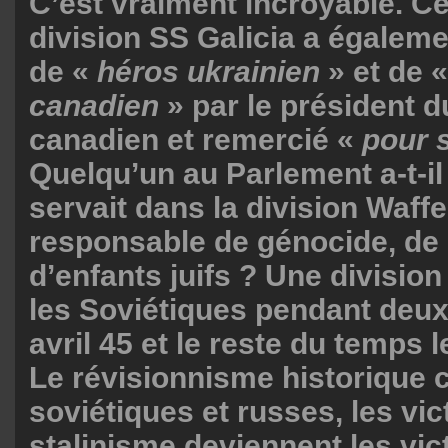
C’est vraiment incroyable. Ce
division SS Galicia a égalemen
de «
héros ukrainien
» et de 
canadien
» par le président 
canadien et remercié «
pour 
Quelqu’un au Parlement a-t-il 
servait dans la division Waff
responsable de génocide, d
d’enfants juifs ? Une divisio
les Soviétiques pendant deux 
avril 45 et le reste du temps l
Le révisionnisme historique 
soviétiques et russes, les vi
stalinisme deviennent les vi