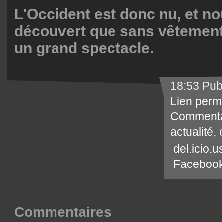
L'Occident est donc nu, et n
découvert que sans vêtements,
un grand spectacle.
18:53 Pub
Lien perm
Commenta
actualité
,
del.icio.u
Faceboo
Commentaires