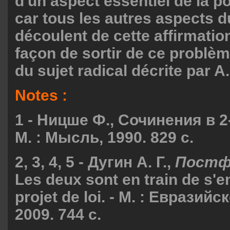
d'un aspect essentiel de la p
car tous les autres aspects
découlent de cette affirmation
façon de sortir de ce problème
du sujet radical décrite par A
Notes :
1 - Ницше Ф., Сочинения в 2-х
М. : Мысль, 1990. 829 с.
2, 3, 4, 5 - Дугин А. Г.,
Постф
Les deux sont en train de s'e
projet de loi. - М. : Евразий
2009. 744 с.