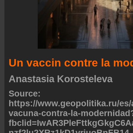
Un vaccin contre la mo
Anastasia Korosteleva
Source:
https://www.geopolitika.ru/es/
vacuna-contra-la-modernidad
fbclid=IwAR3PleFttkgGkgC6
nzf2lu2XRz1kD1yriuoBnFB14