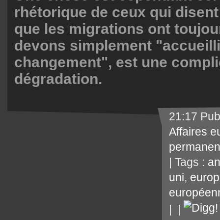
rhétorique de ceux qui disent
que les migrations ont toujou
devons simplement "accueilli
changement", est une complic
dégradation.
21:17 Pub
Affaires 
permanen
| Tags :
an
uni
,
europ
européen
|
|