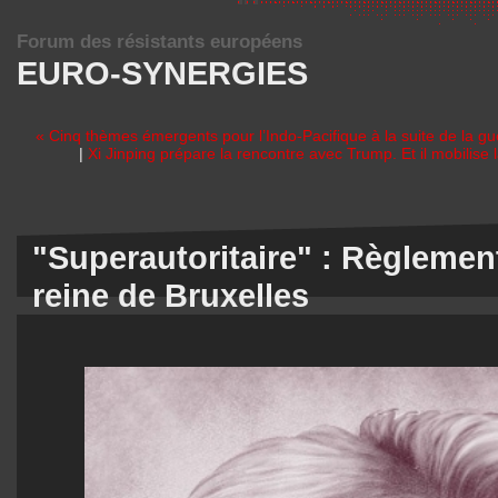
Forum des résistants européens
EURO-SYNERGIES
« Cinq thèmes émergents pour l’Indo-Pacifique à la suite de la gu
|
Xi Jinping prépare la rencontre avec Trump. Et il mobilise 
"Superautoritaire" : Règlemen
reine de Bruxelles