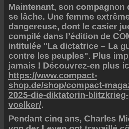
Maintenant, son compagnon 
se lâche. Une femme extrêm
dangereuse, dont le casier jud
compilé dans l’édition de 
intitulée "La dictatrice – La g
contre les peuples". Plus imp
jamais ! Découvrez-en plus ic
https://www.compact-
shop.de/shop/compact-magaz
2025-die-diktatorin-blitzkrieg
voelker/
.
Pendant cinq ans, Charles Mi
von der Leyen ont travaillé cô