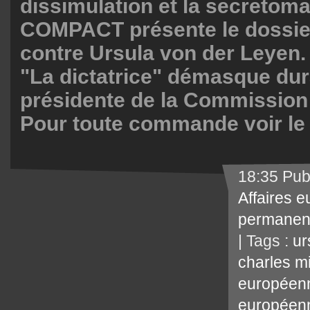
dissimulation et la secretoma
COMPACT présente le dossie
contre Ursula von der Leyen. 
"La dictatrice" démasque dur
présidente de la Commission
Pour toute commande voir le 
18:35 Pub
Affaires 
permanen
| Tags :
ur
charles m
européen
européen