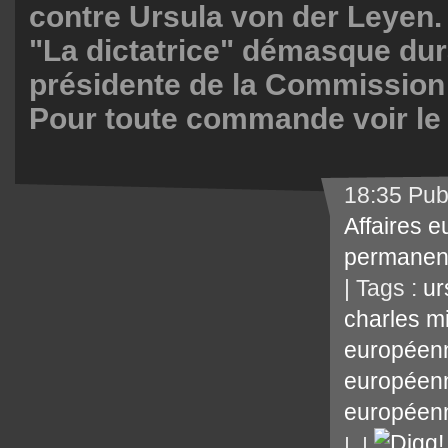
contre Ursula von der Leyen. 
"La dictatrice" démasque dur
présidente de la Commission
Pour toute commande voir le 
18:35 Pub
Affaires 
permanen
| Tags :
ur
charles m
européen
européen
européen
|
|