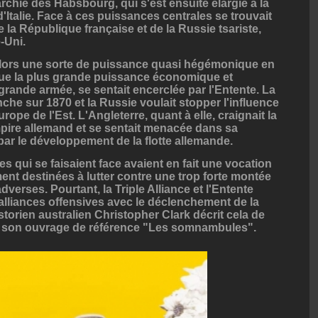
chie des Habsbourg, qui s'est ensuite élargie à la
d'Italie. Face à ces puissances centrales se trouvait
 la République française et de la Russie tsariste,
-Uni.
alors une sorte de puissance quasi hégémonique en
nue la plus grande puissance économique et
grande armée, se sentait encerclée par l'Entente. La
che sur 1870 et la Russie voulait stopper l'influence
ope de l'Est. L'Angleterre, quant à elle, craignait la
ire allemand et se sentait menacée dans sa
ar le développement de la flotte allemande.
res qui se faisaient face avaient en fait une vocation
ment destinées à lutter contre une trop forte montée
erses. Pourtant, la Triple Alliance et l'Entente
 alliances offensives avec le déclenchement de la
torien australien Christopher Clark décrit cela de
 son ouvrage de référence "Les somnambules".