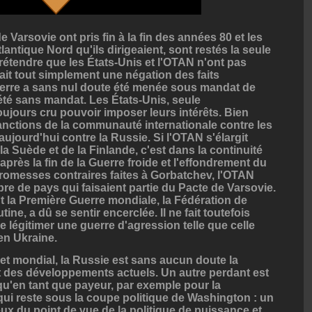
e Varsovie ont pris fin à la fin des années 80 et les
tlantique Nord qu'ils dirigeaient, sont restés la seule
rétendre que les États-Unis et l'OTAN n'ont pas
ait tout simplement une négation des faits
guerre a sans nul doute été menée sous mandat de
 été sans mandat. Les États-Unis, seule
ujours cru pouvoir imposer leurs intérêts. Bien
sanctions de la communauté internationale contre les
aujourd'hui contre la Russie. Si l'OTAN s'élargit
a Suède et de la Finlande, c'est dans la continuité
près la fin de la Guerre froide et l'effondrement du
promesses contraires faites à Gorbatchev, l'OTAN
re de pays qui faisaient partie du Pacte de Varsovie.
la Première Guerre mondiale, la Fédération de
ine, a dû se sentir encerclée. Il ne fait toutefois
e légitimer une guerre d'agression telle que celle
en Ukraine.
et mondial, la Russie est sans aucun doute la
t des développements actuels. Un autre perdant est
qu'en tant que payeur, par exemple pour la
 qui reste sous la coupe politique de Washington : un
eux du point de vue de la politique de puissance et