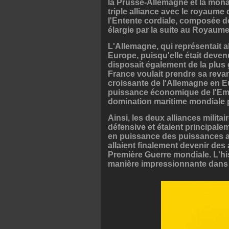
la Prusse-Allemagne et la monar
triple alliance avec le royaume 
l'Entente cordiale, composée de
élargie par la suite au Royaume
L'Allemagne, qui représentait 
Europe, puisqu'elle était deve
disposait également de la plus 
France voulait prendre sa revan
croissante de l'Allemagne en Eur
puissance économique de l'Emp
domination maritime mondiale p
Ainsi, les deux alliances militai
défensive et étaient principale
en puissance des puissances adv
allaient finalement devenir des
Première Guerre mondiale. L'his
manière impressionnante dans