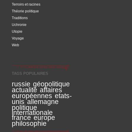
Terroirs et racines
Théorie politique
Traditions
Uchronie
Utopie
Voyage
Web
TAGS POPULAIRES
russie
géopolitique
actualité
affaires
européennes
etats-
unis
allemagne
politique
internationale
france
europe
philosophie