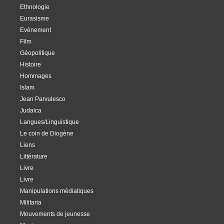
Ethnologie
Eurasisme
Evénement
Film
Géopolitique
Histoire
Hommages
Islam
Jean Parvulesco
Judaica
Langues/Linguistique
Le coin de Diogène
Liens
Littérature
Livre
Livre
Manipulations médiatiques
Militaria
Mouvements de jeunesse