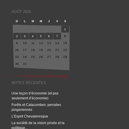
AOÛT 2026
D
L
M
M
J
V
S
1
2
3
4
5
6
7
8
9
10
11
12
13
14
15
16
17
18
19
20
21
22
23
24
25
26
27
28
29
30
31
NOTES RÉCENTES
Une leçon d’économie (et pas
seulement d’économie)
Forêts et Catacombes: pensées
jüngeriennes
L’Esprit Chevaleresque
La société de la vision privée et la
politique...