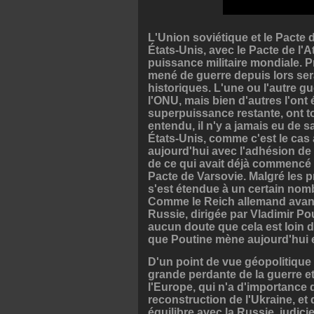
L'Union soviétique et le Pacte d
États-Unis, avec le Pacte de l'A
puissance militaire mondiale. P
mené de guerre depuis lors ser
historiques. L'une ou l'autre 
l'ONU, mais bien d'autres l'ont
superpuissance restante, ont to
entendu, il n'y a jamais eu de 
États-Unis, comme c'est le cas 
aujourd'hui avec l'adhésion de l
de ce qui avait déjà commencé a
Pacte de Varsovie. Malgré les 
s'est étendue à un certain nomb
Comme le Reich allemand avant 
Russie, dirigée par Vladimir Pout
aucun doute que cela est loin d
que Poutine mène aujourd'hui 
D'un point de vue géopolitique 
grande perdante de la guerre e
l'Europe, qui n'a d'importance 
reconstruction de l'Ukraine, et
équilibre avec la Russie, judici