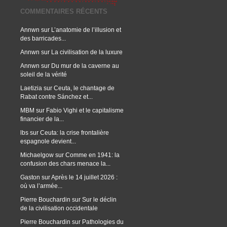
COMMENTAIRES RÉCENTS
Annwn
sur
L’anatomie de l’illusion et
des barricades...
Annwn
sur
La civilisation de la luxure
Annwn
sur
Du mur de la caverne au
soleil de la vérité
Laetizia
sur
Ceuta, le chantage de
Rabat contre Sánchez et...
MBM
sur
Fabio Vighi et le capitalisme
financier de la...
lbs
sur
Ceuta: la crise frontalière
espagnole devient...
Michaelgow
sur
Comme en 1941: la
confusion des chars menace la...
Gaston
sur
Après le 14 juillet 2026 :
où va l’armée...
Pierre Bouchardin
sur
Sur le déclin
de la civilisation occidentale
Pierre Bouchardin
sur
Pathologies du