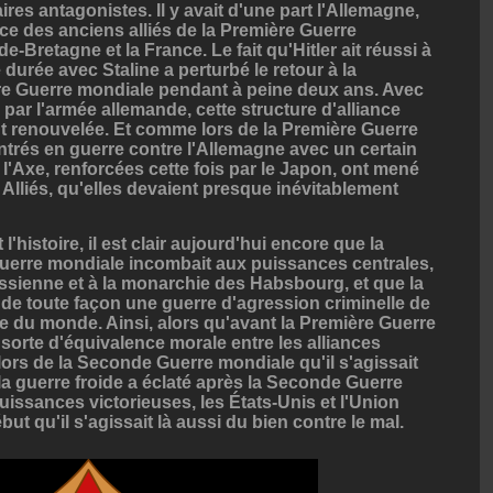
res antagonistes. Il y avait d'une part l'Allemagne,
lliance des anciens alliés de la Première Guerre
e-Bretagne et la France. Le fait qu'Hitler ait réussi à
durée avec Staline a perturbé le retour à la
ère Guerre mondiale pendant à peine deux ans. Avec
 par l'armée allemande, cette structure d'alliance
t renouvelée. Et comme lors de la Première Guerre
ntrés en guerre contre l'Allemagne avec un certain
 l'Axe, renforcées cette fois par le Japon, ont mené
Alliés, qu'elles devaient presque inévitablement
histoire, il est clair aujourd'hui encore que la
Guerre mondiale incombait aux puissances centrales,
ussienne et à la monarchie des Habsbourg, et que la
de toute façon une guerre d'agression criminelle de
te du monde. Ainsi, alors qu'avant la Première Guerre
 sorte d'équivalence morale entre les alliances
lair lors de la Seconde Guerre mondiale qu'il s'agissait
la guerre froide a éclaté après la Seconde Guerre
issances victorieuses, les États-Unis et l'Union
début qu'il s'agissait là aussi du bien contre le mal.