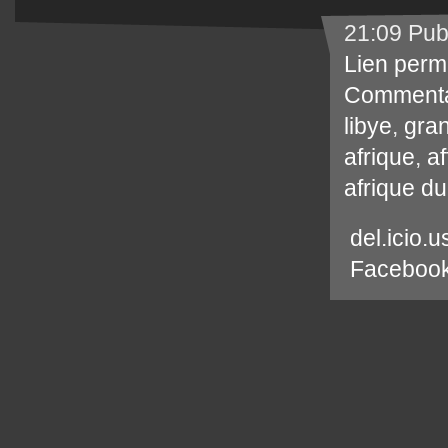
21:09 Pub
Lien perm
Commenta
libye
,
gran
afrique
,
af
afrique du
del.icio.u
Faceboo