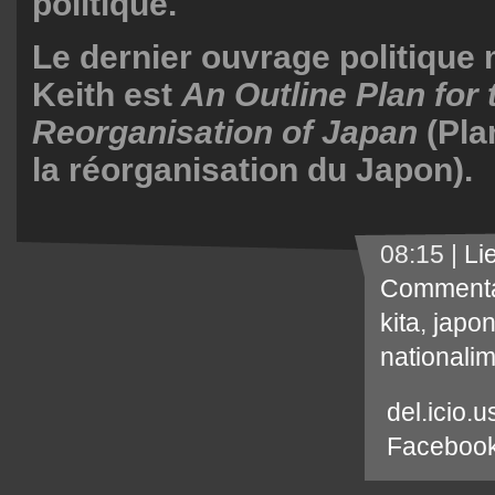
politique.
Le dernier ouvrage politique
Keith est
An Outline Plan for 
Reorganisation of Japan
(Pla
la réorganisation du Japon).
08:15 |
Li
Commenta
kita
,
japo
nationali
del.icio.u
Faceboo