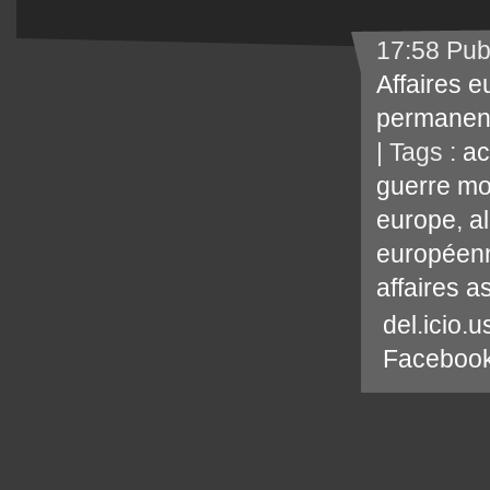
17:58 Pub
Affaires 
permanen
| Tags :
ac
guerre mo
europe
,
a
européen
affaires a
del.icio.u
Faceboo