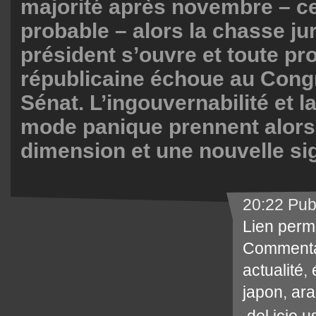
majorité après novembre – c
probable – alors la chasse ju
président s’ouvre et toute pr
républicaine échoue au Cong
Sénat. L’ingouvernabilité et l
mode panique prennent alors
dimension et une nouvelle sig
20:22 Pub
Lien perm
Commenta
actualité
,
japon
,
ara
del.icio.u