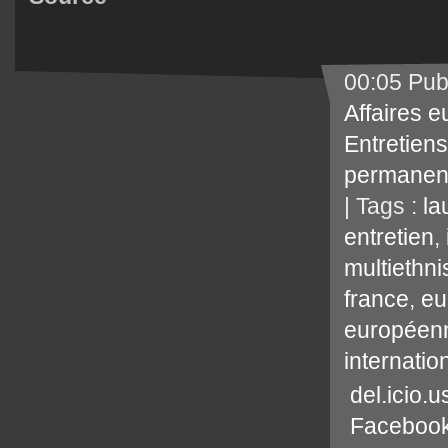
00:05 Pub
Affaires 
Entretiens
permanen
| Tags :
la
entretien
,
multiethn
france
,
eu
européen
internatio
del.icio.u
Faceboo