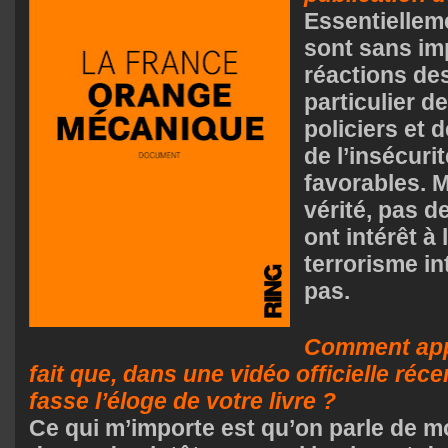
Essentielleme
sont sans im
réactions des
particulier d
policiers et 
de l’insécurit
favorables. M
vérité, pas 
ont intérêt à 
terrorisme in
pas.
Comment app
fait que, dans une vidéo officielle réc
fasse l’éloge de votre livre ?
Ce qui m’importe est qu’on parle de mo