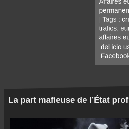
Affaires 
permanen
| Tags :
cr
trafics
,
eu
affaires 
del.icio.u
Faceboo
La part mafieuse de l’État pro