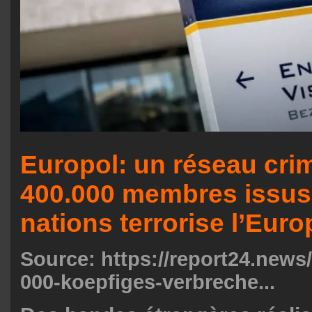
Europol: un réseau crim
400.000 membres issus
nations terrorise l’Euro
Source:
https://report24.news
000-koepfiges-verbreche...