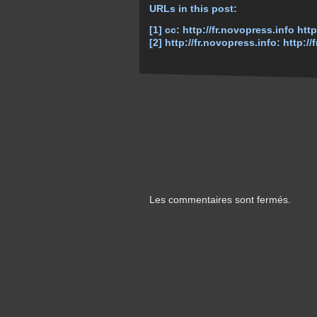
URLs in this post:
[1] cc:
http://fr.novopress.info htt
[2] http://fr.novopress.info:
http://
Les commentaires sont fermés.