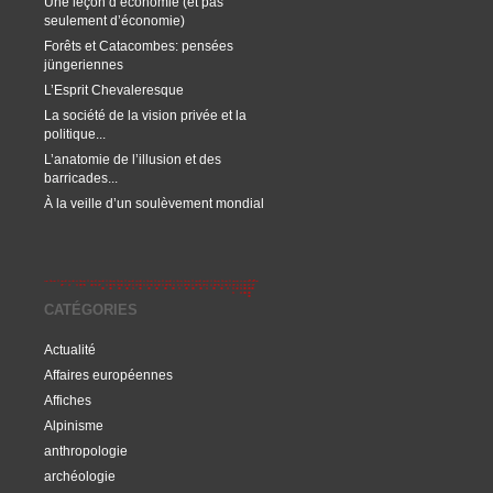
Une leçon d’économie (et pas
seulement d’économie)
Forêts et Catacombes: pensées
jüngeriennes
L’Esprit Chevaleresque
La société de la vision privée et la
politique...
L’anatomie de l’illusion et des
barricades...
À la veille d’un soulèvement mondial
CATÉGORIES
Actualité
Affaires européennes
Affiches
Alpinisme
anthropologie
archéologie