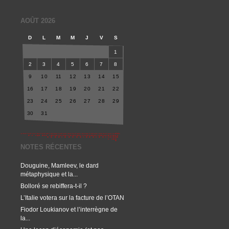
AOÛT 2026
D
L
M
M
J
V
S
1
2
3
4
5
6
7
8
9
10
11
12
13
14
15
16
17
18
19
20
21
22
23
24
25
26
27
28
29
30
31
NOTES RÉCENTES
Douguine, Mamleev, le dard
métaphysique et la...
Bolloré se rebiffera-t-il ?
L’Italie votera sur la facture de l’OTAN
Fiodor Loukianov et l’interrègne de
la...