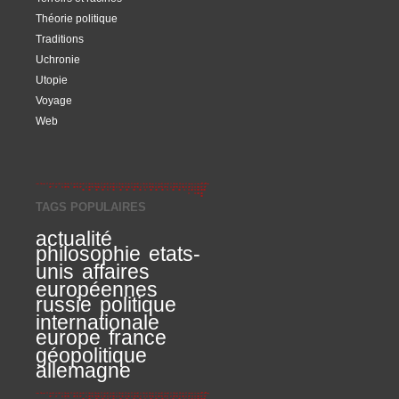
Théorie politique
Traditions
Uchronie
Utopie
Voyage
Web
TAGS POPULAIRES
actualité
philosophie
etats-
unis
affaires
européennes
russie
politique
internationale
europe
france
géopolitique
allemagne