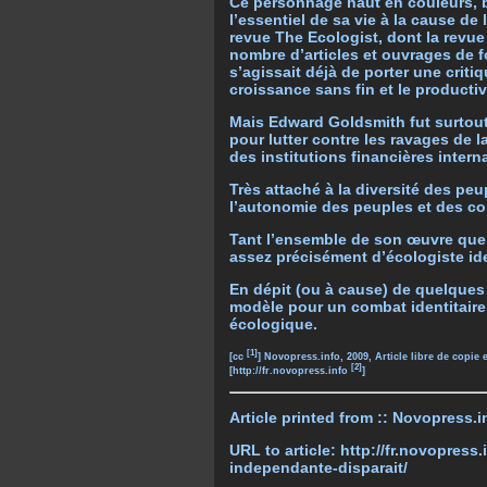
Ce personnage haut en couleurs, b
l’essentiel de sa vie à la cause de
revue The Ecologist, dont la revue 
nombre d’articles et ouvrages de f
s’agissait déjà de porter une criti
croissance sans fin et le producti
Mais Edward Goldsmith fut surtout
pour lutter contre les ravages de 
des institutions financières intern
Très attaché à la diversité des peu
l’autonomie des peuples et des con
Tant l’ensemble de son œuvre que so
assez précisément d’écologiste ide
En dépit (ou à cause) de quelques
modèle pour un combat identitair
écologique.
[1]
[
cc
] Novopress.info, 2009, Article libre de copie
[2]
[
http://fr.novopress.info
]
Article printed from :: Novopress.i
URL to article: http://fr.novopress
independante-disparait/