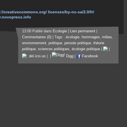
p://creativecommons.org/ licenses/by-nc-sa/2.0/fr/
fr.novopress.info
13:00 Publié dans
Ecologie
|
Lien permanent
|
Commentaires (0)
| Tags :
écologie
,
hommages
,
milieu
,
environnement
,
politique
,
pensée politique
,
théorie
politique
,
sciences politiques
,
écologie politique
|
|
del.icio.us
|
|
Digg
|
Facebook