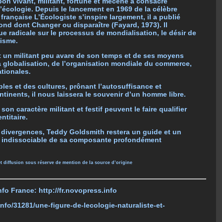
on vivant, militant, fortuné et mécène a consacré
 l’écologie. Depuis le lancement en 1969 de la célèbre
française L’Écologiste s’inspire largement, il a publié
ond dont Changer ou disparaître (Fayard, 1973). Il
que radicale sur le processus de mondialisation, le désir de
visme.
 un militant peu avare de son temps et de ses moyens
la globalisation, de l’organisation mondiale du commerce,
ationales.
ples et des cultures, prônant l’autosuffisance et
tinents, il nous laissera le souvenir d’un homme libre.
n caractère militant et festif peuvent le faire qualifier
ntitaire.
 divergences, Teddy Goldsmith restera un guide et un
e indissociable de sa composante profondément
 et diffusion sous réserve de mention de la source d’origine
nfo France: http://fr.novopress.info
.info/31281/une-figure-de-lecologie-naturaliste-et-