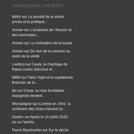
COMMENTAIRES RÉCENTS
Mello
sur
La société de la vision
privée et la politique...
Annwn
sur
L’anatomie de l’illusion et
des barricades...
Annwn
sur
La civilisation de la luxure
Annwn
sur
Du mur de la caverne au
soleil de la vérité
Laetizia
sur
Ceuta, le chantage de
Rabat contre Sánchez et...
MBM
sur
Fabio Vighi et le capitalisme
financier de la...
lbs
sur
Ceuta: la crise frontalière
espagnole devient...
Michaelgow
sur
Comme en 1941: la
confusion des chars menace la...
Gaston
sur
Après le 14 juillet 2026 :
où va l’armée...
Pierre Bouchardin
sur
Sur le déclin