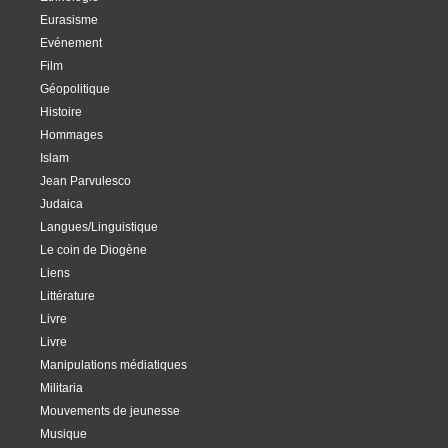
Eurasisme
Evénement
Film
Géopolitique
Histoire
Hommages
Islam
Jean Parvulesco
Judaica
Langues/Linguistique
Le coin de Diogène
Liens
Littérature
Livre
Livre
Manipulations médiatiques
Militaria
Mouvements de jeunesse
Musique