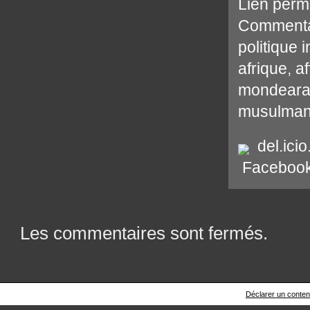
Lien perm
Commenta
politique 
afrique
,
af
mondear
musulma
del.icio
Faceboo
Les commentaires sont fermés.
Déclarer un contenu 