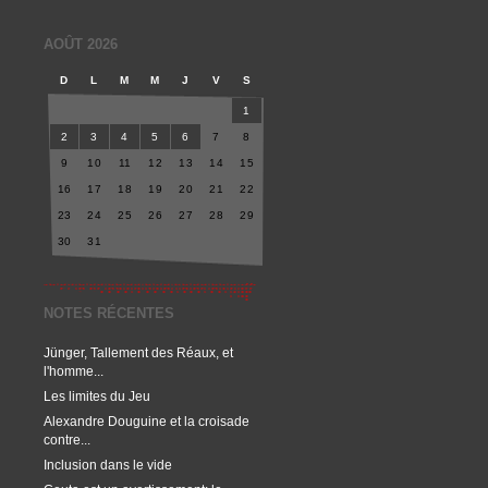
AOÛT 2026
D
L
M
M
J
V
S
1
2
3
4
5
6
7
8
9
10
11
12
13
14
15
16
17
18
19
20
21
22
23
24
25
26
27
28
29
30
31
NOTES RÉCENTES
Jünger, Tallement des Réaux, et
l'homme...
Les limites du Jeu
Alexandre Douguine et la croisade
contre...
Inclusion dans le vide