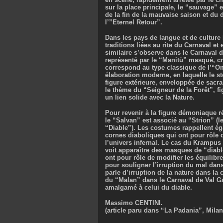
sur la place principale, le “sauvage” e
de la fin de la mauvaise saison et du 
l’”Eternel Retour”.
Dans les pays de langue et de cultur
traditions liées au rite du Carnaval et
similaire s’observe dans le Carnaval 
représenté par le “Manitù” masqué, c
correspond au type classique de l’“Om
élaboration moderne, en laquelle le 
figure extérieure, enveloppée de sacra
le thème du “Seigneur de la Forêt”, 
un lien solide avec la Nature.
Pour revenir à la figure démoniaque r
le “Salvan” est associé au “Strion” (le 
“Diable”). Les costumes rappellent éga
cornes diaboliques qui ont pour rôle d
l’univers infernal. Le cas du Krampus 
voit apparaître des masques de “diable
ont pour rôle de modifier les équilibr
pour souligner l’irruption du mal dan
parle d’irruption de la nature dans la
du “Malan” dans le Carnaval de Val G
amalgamé à celui du diable.
Massimo CENTINI.
(article paru dans “La Padania”, Milan, 