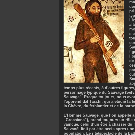
man
des
pr
typ
l’i
alt
mo
s’e
tou
co
Sa
fi
l’
de 
ce
par
cul
Sau
ap
temps plus récents, à d’autres figure
personnage typique du Sauvage (Selva
Sauvage”. Preque toujours, nous avo
l’apprend dal Taschi, qui a étudié la 
la Chèvre, du ferblantier et de la barbe
L’Homme Sauvage, que l’on appelle aus
“Groastana”), prend toujours un rôle 
vaincue, celui d’un être à chasser du 
Salvanèl finit par être occis après une
population. Le rite/spectacle de la ba