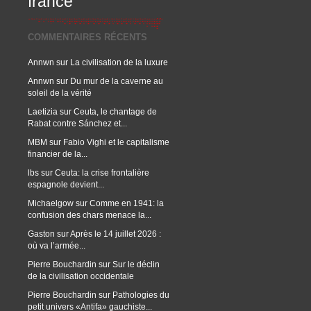
france
COMMENTAIRES RÉCENTS
Annwn
sur
La civilisation de la luxure
Annwn
sur
Du mur de la caverne au
soleil de la vérité
Laetizia
sur
Ceuta, le chantage de
Rabat contre Sánchez et...
MBM
sur
Fabio Vighi et le capitalisme
financier de la...
lbs
sur
Ceuta: la crise frontalière
espagnole devient...
Michaelgow
sur
Comme en 1941: la
confusion des chars menace la...
Gaston
sur
Après le 14 juillet 2026 :
où va l’armée...
Pierre Bouchardin
sur
Sur le déclin
de la civilisation occidentale
Pierre Bouchardin
sur
Pathologies du
petit univers «Antifa» gauchiste...