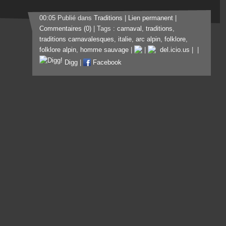
00:05 Publié dans
Traditions
|
Lien permanent
|
Commentaires (0)
| Tags :
carnaval
,
traditions
,
traditions carnavalesques
,
italie
,
arc alpin
,
folklore
,
folklore alpin
,
homme sauvage
|
|
del.icio.us
|
|
Digg
|
Facebook