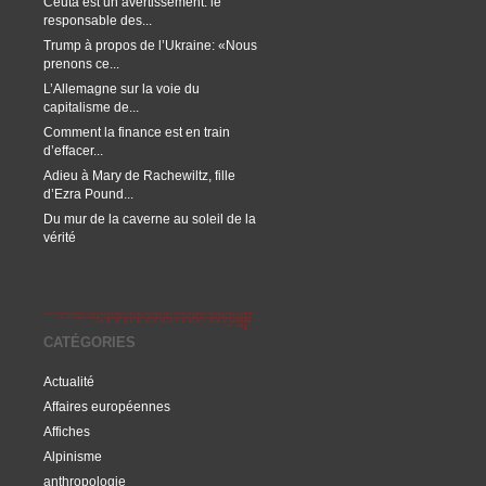
Ceuta est un avertissement: le
responsable des...
Trump à propos de l’Ukraine: «Nous
prenons ce...
L’Allemagne sur la voie du
capitalisme de...
Comment la finance est en train
d’effacer...
Adieu à Mary de Rachewiltz, fille
d’Ezra Pound...
Du mur de la caverne au soleil de la
vérité
CATÉGORIES
Actualité
Affaires européennes
Affiches
Alpinisme
anthropologie