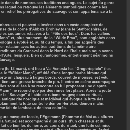
ente dans de nombreuses traditions analogues. Le sujet du genre
ans lequel on retrouve les éléments symboliques comme les
e en relief les prérogatives du sauvage et son appartenance à la
breuses et peuvent s’insérer dans un vaste complexe de
anse de la corne d’Abbats Brohley (dans le Staffordshire), de
s coutumes relatives à la “Fête des fous”. Dans les vallées
ann” et, plus rarement, de la “Wilde Frau”, sont englobés dans
ologie a évolué et, au fil du temps, a fini par acquérir des
 en relation avec les autres traditions de la même aire
raditions du Carnaval dans le Nord de l’Italie mais nous avons
l’Arte, lesquels, bien qu’autonomes, entretiennent néanmoins
Sauvage.
re (le 12 mars), ont lieu à Val Venosta les “Gregorispiele” (les
pe le “Wilder Mann”, affublé d’une longue barbe hirsute qui
porte un chapeau à larges bords, couvert de mousse, est vêtu
 tient une grosse branche de pin. Il entre en scène accompagné
elles sont allées à sa rencontre en lui proposant une dispute
r Mann” ne répond que par des rimes fort plates. Après la joute
r le “Sauvage” à l’aide de rubans rouges; dans ce rituel,
n antique rite nordique et médiéval qui évoque la lutte des
notamment la lutte contre le démon Herlekin, démon malin,
me fait de lambeaux de tissu colorés.
figure masquée locale, l’Egetmann (l’homme de Mai aux allures
e la Nature) est accompagné d’un ours, d’un chasseur et du
t de feuilles de lierre; au cours du rituel, une fuite est mise
sseur qui, peu après, tente d’effrayer les spectateurs. Arrivé