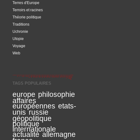
Terres d'Europe
Terroirs et racines
Théorie politique
Traditions
Uchronie
Utopie
Voyage
Web
TAGS POPULAIRES
europe
philosophie
affaires
européennes
etats-
unis
russie
géopolitique
politique
internationale
actualité
allemagne