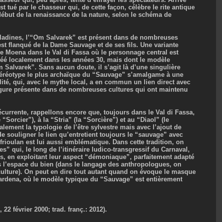
st tué par le chasseur qui, de cette façon, célèbre le rite antique
début de la renaissance de la nature, selon le schéma de
e ladines, l’“Om Salvarek” est présent dans de nombreuses
 est flanqué de la Dame Sauvage et de ses fils. Une variante
de Moena dans le Val di Fassa où le personnage central est
réé localement dans les années 30, mais dont le modèle
 Salvarek”. Sans aucun doute, il s’agit là d’une singulière
stéréotype le plus archaïque du “Sauvage” s’amalgame à une
lité, qui, avec le mythe local, a en commun un lien direct avec
figure présente dans de nombreuses cultures qui ont maintenu
écurrente, rappellons encore que, toujours dans le Val di Fassa,
“Sorcier”), à la “Stria” (la “Sorcière”) et au “Diaol” (le
lement la typologie de l’être sylvestre mais avec l’ajout de
e souligner le lien qu’entretient toujours le “sauvage” avec
frioulan est lui aussi emblématique. Dans cette tradition, on
s” qui, le long de l’itinéraire ludico-transgressif du Carnaval,
es, en exploitant leur aspect “démoniaque”, parfaitement adapté
s l’espace du bien (dans le langage des anthropologues, on
 culture). On peut en dire tout autant quand on évoque le masque
ardena, où le modèle typique du “Sauvage” est entièrement
22 février 2000; trad. franç.: 2012).