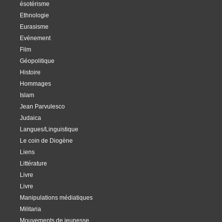
ésotérisme
Ethnologie
Eurasisme
Evénement
Film
Géopolitique
Histoire
Hommages
Islam
Jean Parvulesco
Judaica
Langues/Linguistique
Le coin de Diogène
Liens
Littérature
Livre
Livre
Manipulations médiatiques
Militaria
Mouvements de jeunesse