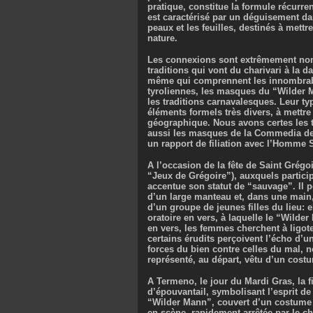
pratique, constitue la formule récurr
est caractérisé par un déguisement d
peaux et les feuilles, destinés à mettr
nature.
Les connexions sont extrêmement nom
traditions qui vont du charivari à la d
même qui comprennent les innombrable
tyroliennes, les masques du “Wilder M
les traditions carnavalesques. Leur typ
éléments formels très divers, à mettre
géographique. Nous avons certes les t
aussi les masques de la Commedia del
un rapport de filiation avec l’Homme 
A l’occasion de la fête de Saint Grégoi
“Jeux de Grégoire”), auxquels partici
accentue son statut de “sauvage”. Il 
d’un large manteau et, dans une main,
d’un groupe de jeunes filles du lieu: 
oratoire en vers, à laquelle le “Wilde
en vers, les femmes cherchent à ligote
certains érudits perçoivent l’écho d’u
forces du bien contre celles du mal, 
représenté, au départ, vêtu d’un costu
A Termeno, le jour du Mardi Gras, la 
d’épouvantail, symbolisant l’esprit d
“Wilder Mann”, couvert d’un costume fai
en scène, rapidement arrêtée par le cha