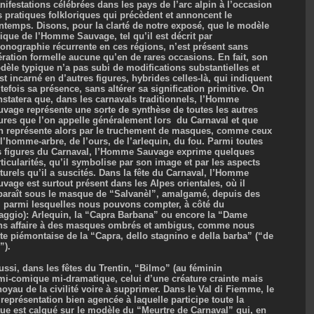
ifestations célébrées dans les pays de l’arc alpin à l’occasion
 pratiques folkloriques qui précèdent et annoncent le
intemps. Disons, pour la clarté de notre exposé, que le modèle
ique de l’Homme Sauvage, tel qu’il est décrit par
conographie récurrente en ces régions, n’est présent sans
ération formelle aucune qu’en de rares occasions. En fait, son
dèle typique n’a pas subi de modifications substantielles et
st incarné en d’autres figures, hybrides celles-là, qui indiquent
tefois sa présence, sans altérer sa signification primitive. On
nstatera que, dans les carnavals traditionnels, l’Homme
uvage représente une sorte de synthèse de toutes les autres
gures que l’on appelle généralement lors du Carnaval et que
on représente alors par le truchement de masques, comme ceux
l’homme-arbre, de l’ours, de l’arlequin, du fou. Parmi toutes
s figures du Carnaval, l’Homme Sauvage exprime quelques
ticularités, qu’il symbolise par son image et par les aspects
turels qu’il a suscités. Dans la fête du Carnaval, l’Homme
vage est surtout présent dans les Alpes orientales, où il
paraît sous le masque de “Salvanèl”, amalgamé, depuis des
s, parmi lesquelles nous pouvons compter, à côté du
ggio): Arlequin, la “Capra Barbana” ou encore la “Dame
ns affaire à des masques ombrés et ambigus, comme nous
fête piémontaise de la “Capra, dello stagnino e della barba” (“de
”).
si, dans les fêtes du Trentin, “Bilmo” (au féminin
mi-comique mi-dramatique, celui d’une créature crainte mais
noyau de la civilité voire à supprimer. Dans le Val di Fiemme, le
 représentation bien agencée à laquelle participe toute la
ttue est calqué sur le modèle du “Meurtre de Carnaval” qui, en