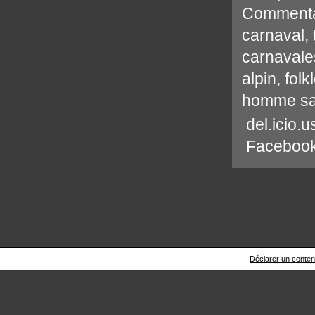
Commenta
carnaval
,
carnaval
alpin
,
folk
homme s
del.icio.u
Faceboo
Déclarer un contenu 