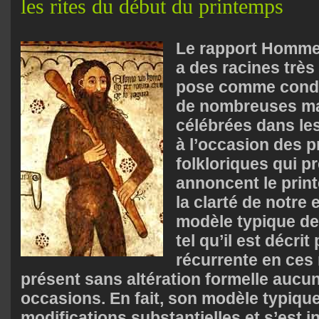
les rites du début du printemps
Le rapport Homme
a des racines très
pose comme condi
de nombreuses ma
célébrées dans les
à l’occasion des p
folkloriques qui p
annoncent le prin
la clarté de notre 
modèle typique d
tel qu’il est décri
récurrente en ces 
présent sans altération formelle aucu
occasions. En fait, son modèle typique
modifications substantielles et s’est i