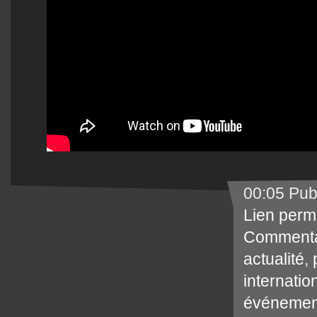
00:05 Pub
Lien perm
Commenta
actualité
,
internatio
événemen