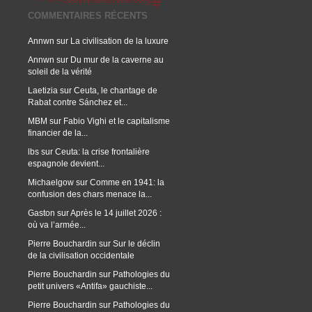
COMMENTAIRES RÉCENTS
Annwn
sur
La civilisation de la luxure
Annwn
sur
Du mur de la caverne au
soleil de la vérité
Laetizia
sur
Ceuta, le chantage de
Rabat contre Sánchez et...
MBM
sur
Fabio Vighi et le capitalisme
financier de la...
lbs
sur
Ceuta: la crise frontalière
espagnole devient...
Michaelgow
sur
Comme en 1941: la
confusion des chars menace la...
Gaston
sur
Après le 14 juillet 2026 :
où va l’armée...
Pierre Bouchardin
sur
Sur le déclin
de la civilisation occidentale
Pierre Bouchardin
sur
Pathologies du
petit univers «Antifa» gauchiste...
Pierre Bouchardin
sur
Pathologies du