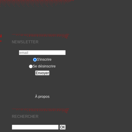
l
»
NEWSLETTER
S'inscrire
Se désinscrire
À propos
RECHERCHER