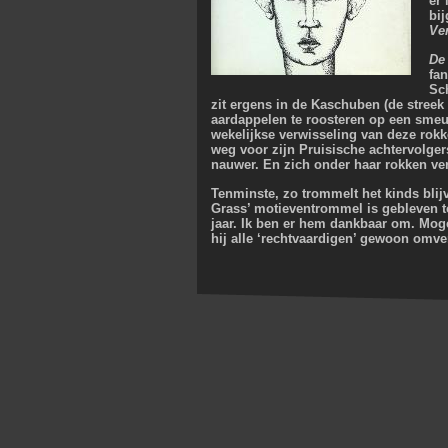
er
bi
Ve
De
fa
Sc
zit ergens in de Kaschuben (de stree
aardappelen te roosteren op een smeul
wekelijkse verwisseling van deze rokke
weg voor zijn Pruisische achtervolgers
nauwer. En zich onder haar rokken ve
Tenminste, zo trommelt het kinds blij
Grass’ motieventrommel is gebleven tot
jaar. Ik ben er hem dankbaar om. Moge 
hij alle ‘rechtvaardigen’ gewoon omve