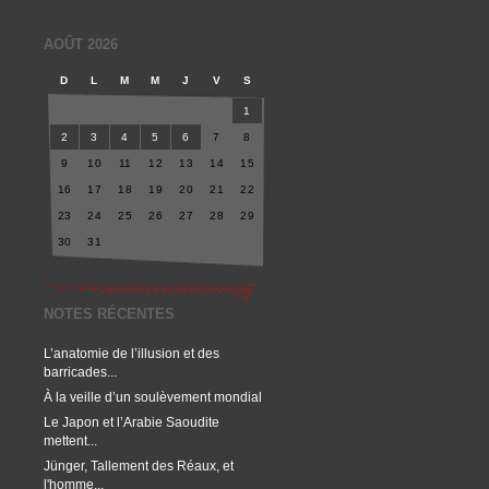
AOÛT 2026
D
L
M
M
J
V
S
1
2
3
4
5
6
7
8
9
10
11
12
13
14
15
16
17
18
19
20
21
22
23
24
25
26
27
28
29
30
31
NOTES RÉCENTES
L’anatomie de l’illusion et des
barricades...
À la veille d’un soulèvement mondial
Le Japon et l’Arabie Saoudite
mettent...
Jünger, Tallement des Réaux, et
l'homme...