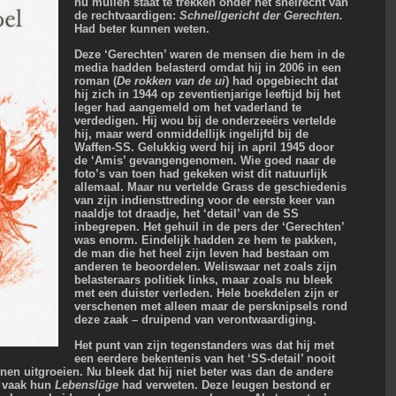
nu muilen staat te trekken onder het snelrecht van
de rechtvaardigen:
Schnellgericht der Gerechten.
Had beter kunnen weten.
Deze ‘Gerechten’ waren de mensen die hem in de
media hadden belasterd omdat hij in 2006 in een
roman (
De rokken van de ui
) had opgebiecht dat
hij zich in 1944 op zeventienjarige leeftijd bij het
leger had aangemeld om het vaderland te
verdedigen. Hij wou bij de onderzeeërs vertelde
hij, maar werd onmiddellijk ingelijfd bij de
Waffen-SS. Gelukkig werd hij in april 1945 door
de ‘Amis’ gevangengenomen. Wie goed naar de
foto’s van toen had gekeken wist dit natuurlijk
allemaal. Maar nu vertelde Grass de geschiedenis
van zijn indiensttreding voor de eerste keer van
naaldje tot draadje, het ‘detail’ van de SS
inbegrepen. Het gehuil in de pers der ‘Gerechten’
was enorm. Eindelijk hadden ze hem te pakken,
de man die het heel zijn leven had bestaan om
anderen te beoordelen. Weliswaar net zoals zijn
belasteraars politiek links, maar zoals nu bleek
met een duister verleden. Hele boekdelen zijn er
verschenen met alleen maar de persknipsels rond
deze zaak – druipend van verontwaardiging.
Het punt van zijn tegenstanders was dat hij met
een eerdere bekentenis van het ‘SS-detail’ nooit
en uitgroeien. Nu bleek dat hij niet beter was dan de andere
st vaak hun
Lebenslüge
had verweten. Deze leugen bestond er