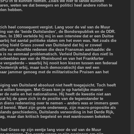
 SPD in te kunnen nemen. Zoals we hier te lande kunnen
aren, weten we dat bewegers en politici heel andere rollen te
elen hebben.
zich heel consequent vergist. Lang voor de val van de Muur
ging van de ‘beide Duitslanden’, de Bondsrepubliek en de DDR.
tten. In 1983 vertelde hij mij in een interview dat er een Duitse
rbij het aantal politieke staten om het even was. Net zoals die
rlog hield Grass zoveel van Duitsland dat hij er zoveel
wille van dezelfde redenen die deze Fransman aanhaalde: de
 is nu eenmaal problematisch. Verleid Duitsland dus niet! In
 voorbeelden aan van de Rheinbund en van het Frankfurter
e vergaderde – waarbij hij nooit kon kiezen tussen een federaal
ostenrijk erbij, maar toch democratisch) dan wel een
maar jammer genoeg met de militaristische Pruisen aan het
iging van Duitsland absoluut niet heeft toegejuicht. Toch heeft
ake willen brengen. Met Grass kon je op hartelijke manier
r de natie en het nationalisme. Hij heeft de kwestie niet aan
ezat hij de gave zich in de positie van de tegenstander te
van diens redenering over te nemen – anders was er immers geen
jd bereid. Want zijn grote onderwerp, zijn macro-propositie als
tslands geschiedenis, Duitslands verwording in het Derde Rijk,
ag, maar dan kritisch begeleid en met wantrouwen bekeken.
) had Grass op zijn eentje lang voor de val van de Muur