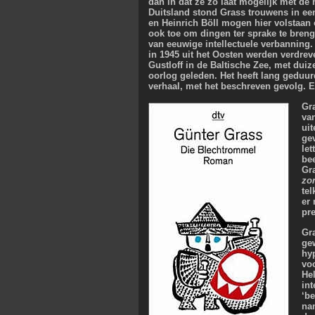
dan in dat ze zo laat mogelijk met d
Duitsland stond Grass trouwens in ee
en Heinrich Böll mogen hier volstaan 
ook toe om dingen ter sprake te breng
van eeuwige intellectuele verbanning.
in 1945 uit het Oosten werden verdrev
Gustloff in de Baltische Zee, met dui
oorlog geleden. Het heeft lang geduur
verhaal, met het beschreven gevolg. 
Gr
va
ui
ge
let
bee
Gr
zo
tel
er
pre
Gr
gew
hyp
vo
He
in
‘be
nam