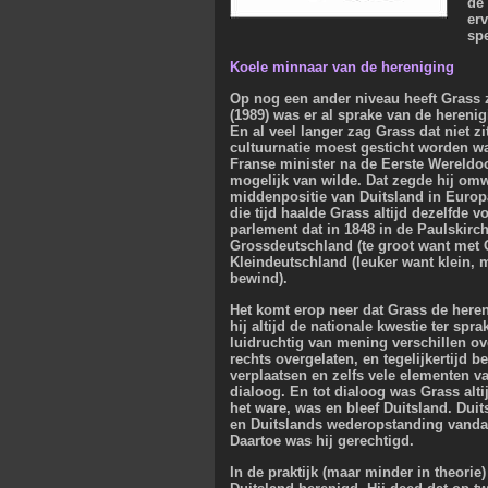
de
erv
sp
Koele minnaar van de hereniging
Op nog een ander niveau heeft Grass 
(1989) was er al sprake van de hereni
En al veel langer zag Grass dat niet zi
cultuurnatie moest gesticht worden waa
Franse minister na de Eerste Wereldoo
mogelijk van wilde. Dat zegde hij om
middenpositie van Duitsland in Europa
die tijd haalde Grass altijd dezelfde
parlement dat in 1848 in de Paulskirch
Grossdeutschland (te groot want met O
Kleindeutschland (leuker want klein, 
bewind).
Het komt erop neer dat Grass de heren
hij altijd de nationale kwestie ter spr
luidruchtig van mening verschillen ove
rechts overgelaten, en tegelijkertijd b
verplaatsen en zelfs vele elementen 
dialoog. En tot dialoog was Grass alti
het ware, was en bleef Duitsland. Dui
en Duitslands wederopstanding vanda
Daartoe was hij gerechtigd.
In de praktijk (maar minder in theorie