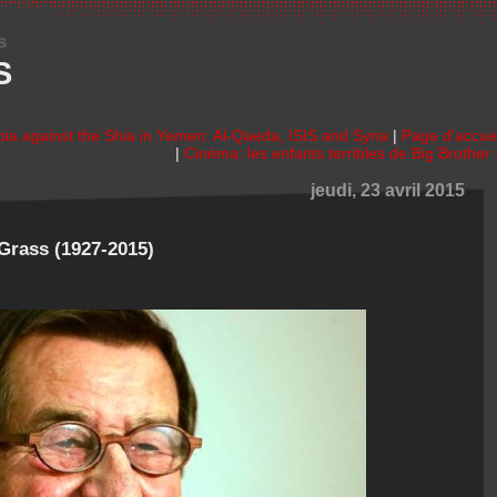
s
S
ia against the Shia in Yemen: Al-Qaeda, ISIS and Syria
|
Page d'accuei
|
Cinéma: les enfants terribles de Big Brother 
jeudi, 23 avril 2015
 Grass (1927-2015)