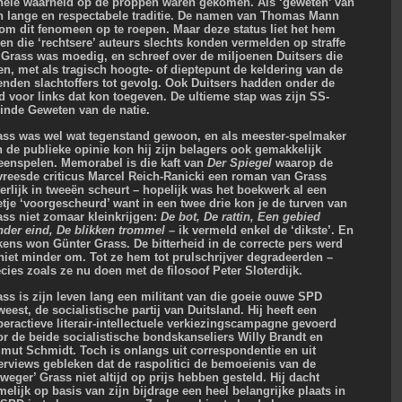
e hele waarheid op de proppen waren gekomen. Als ‘geweten’ van
n lange en respectabele traditie. De namen van Thomas Mann
om dit fenomeen op te roepen. Maar deze status liet het hem
en die ‘rechtsere’ auteurs slechts konden vermelden op straffe
 Grass was moedig, en schreef over de miljoenen Duitsers die
en, met als tragisch hoogte- of dieptepunt de keldering van de
zenden slachtoffers tot gevolg. Ook Duitsers hadden onder de
d voor links dat kon toegeven. De ultieme stap was zijn SS-
Einde Geweten van de natie.
ass was wel wat tegenstand gewoon, en als meester-spelmaker
n de publieke opinie kon hij zijn belagers ook gemakkelijk
teenspelen. Memorabel is die kaft van
Der Spiegel
waarop de
vreesde criticus Marcel Reich-Ranicki een roman van Grass
terlijk in tweeën scheurt – hopelijk was het boekwerk al een
tje ‘voorgescheurd’ want in een twee drie kon je de turven van
ass niet zomaar kleinkrijgen:
De bot, De rattin, Een gebied
nder eind, De blikken trommel –
ik vermeld enkel de ‘dikste’. En
kens won Günter Grass. De bitterheid in de correcte pers werd
 niet minder om. Tot ze hem tot prulschrijver degradeerden –
cies zoals ze nu doen met de filosoof Peter Sloterdijk.
ass is zijn leven lang een militant van die goeie ouwe SPD
eest, de socialistische partij van Duitsland. Hij heeft een
eractieve literair-intellectuele verkiezingscampagne gevoerd
or de beide socialistische bondskanseliers Willy Brandt en
lmut Schmidt. Toch is onlangs uit correspondentie en uit
terviews gebleken dat de raspolitici de bemoeienis van de
weger’ Grass niet altijd op prijs hebben gesteld. Hij dacht
elijk op basis van zijn bijdrage een heel belangrijke plaats in