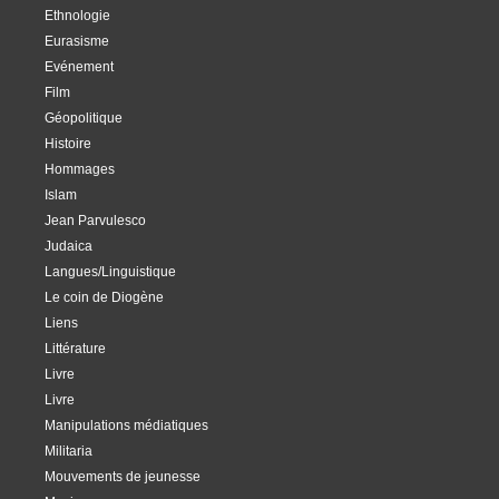
Ethnologie
Eurasisme
Evénement
Film
Géopolitique
Histoire
Hommages
Islam
Jean Parvulesco
Judaica
Langues/Linguistique
Le coin de Diogène
Liens
Littérature
Livre
Livre
Manipulations médiatiques
Militaria
Mouvements de jeunesse