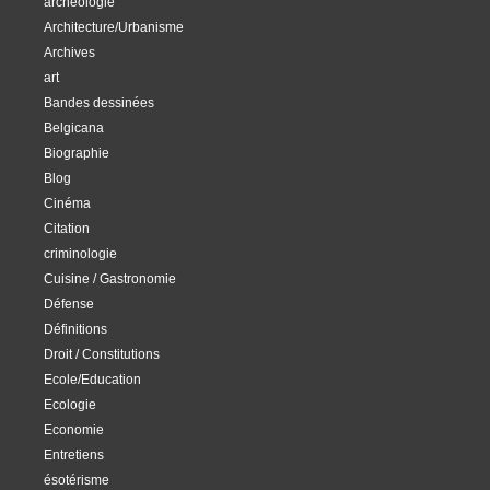
archéologie
Architecture/Urbanisme
Archives
art
Bandes dessinées
Belgicana
Biographie
Blog
Cinéma
Citation
criminologie
Cuisine / Gastronomie
Défense
Définitions
Droit / Constitutions
Ecole/Education
Ecologie
Economie
Entretiens
ésotérisme