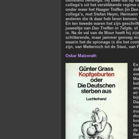
Duitsland herenigd. Hij deed dat op t
collega’s uit het verstikkende regime 
onder meer het Haager Treffen (in De
collega’s, met Stefan Heym, Hermann K
anderen die ik daar heb leren kennen.
En ten tweede waren het zijn geschrif
juweeltje van
Das Treffen in Telgte,
of
is. Na de val van de Muur heeft hij z
schitterende, maar jammer genoeg m
waarin het de spionage is die het con
zijn, van Metternich tot de Stasi, va
Oskar Matzerath
En 
de
oo
Ma
be
am
en
bij
Da
va
tr
dus
ko
be
de 
Re