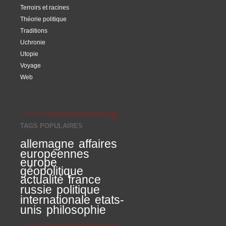
Terroirs et racines
Théorie politique
Traditions
Uchronie
Utopie
Voyage
Web
TAGS POPULAIRES
allemagne
affaires
européennes
europe
géopolitique
actualité
france
russie
politique
internationale
etats-
unis
philosophie