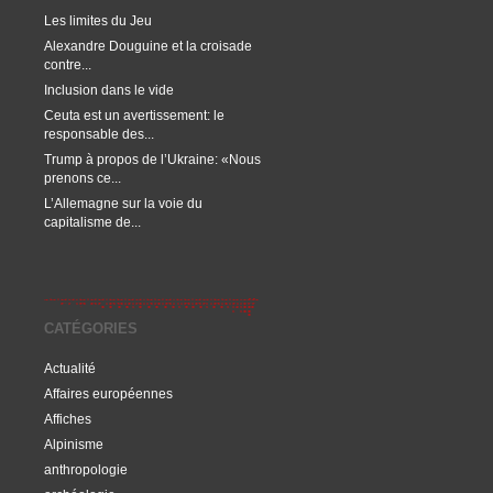
Les limites du Jeu
Alexandre Douguine et la croisade
contre...
Inclusion dans le vide
Ceuta est un avertissement: le
responsable des...
Trump à propos de l’Ukraine: «Nous
prenons ce...
L’Allemagne sur la voie du
capitalisme de...
CATÉGORIES
Actualité
Affaires européennes
Affiches
Alpinisme
anthropologie