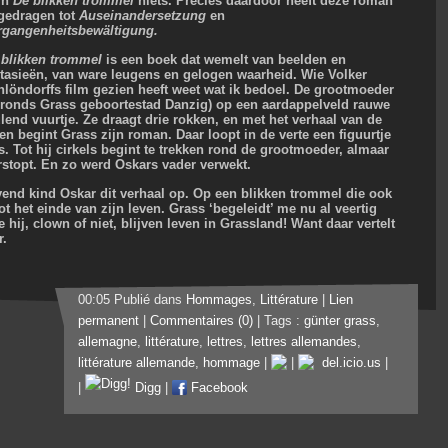
 in
De blikken trommel
niets. Precies daardoor heeft deze roman
jgedragen tot
Auseinandersetzung
en
rgangenheitsbewältigung.
 blikken trommel
is een boek dat wemelt van beelden en
ntasieën, van ware leugens en gelogen waarheid. Wie Volker
hlöndorffs film gezien heeft weet wat ik bedoel. De grootmoeder
k ronds Grass geboortestad Danzig) op een aardappelveld rauwe
end vuurtje. Ze draagt drie rokken, en met het verhaal van de
n begint Grass zijn roman. Daar loopt in de verte een figuurtje
. Tot hij cirkels begint te trekken rond de grootmoeder, almaar
rstopt. En zo werd Oskars vader verwekt.
vend kind Oskar dit verhaal op. Op een blikken trommel die ook
 het einde van zijn leven. Grass ‘begeleidt’ me nu al veertig
hij, clown of niet, blijven leven in Grassland! Want daar vertelt
r.
00:05 Publié dans
Hommages
,
Littérature
|
Lien
permanent
|
Commentaires (0)
| Tags :
günter grass
,
allemagne
,
littérature
,
lettres
,
lettres allemandes
,
littérature allemande
,
hommage
|
|
del.icio.us
|
|
Digg
|
Facebook