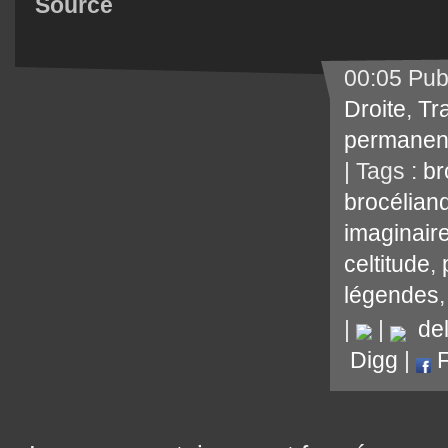
Source
00:05 Pub
Droite
,
Tr
permanen
| Tags :
br
brocélian
imaginaire
celtitude
,
légendes
|
|
del.
Digg
|
F