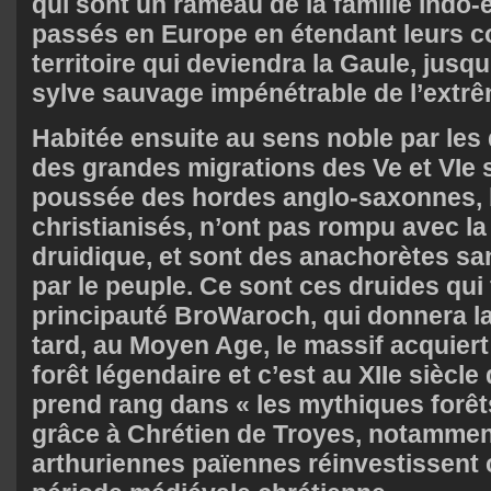
qui sont un rameau de la famille indo-
passés en Europe en étendant leurs co
territoire qui deviendra la Gaule, jusq
sylve sauvage impénétrable de l’extrê
Habitée ensuite au sens noble par les 
des grandes migrations des Ve et VIe s
poussée des hordes anglo-saxonnes, 
christianisés, n’ont pas rompu avec la 
druidique, et sont des anachorètes san
par le peuple. Ce sont ces druides qui
principauté BroWaroch, qui donnera l
tard, au Moyen Age, le massif acquiert
forêt légendaire et c’est au XIIe siècl
prend rang dans « les mythiques forê
grâce à Chrétien de Troyes, notammen
arthuriennes païennes réinvestissent c