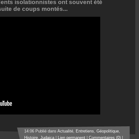
ents isolationnistes ont souvent été
 suite de coups montés...
14:06 Publié dans
Actualité
,
Entretiens
,
Géopolitique
,
Histoire
,
Judaica
|
Lien permanent
|
Commentaires (0)
|