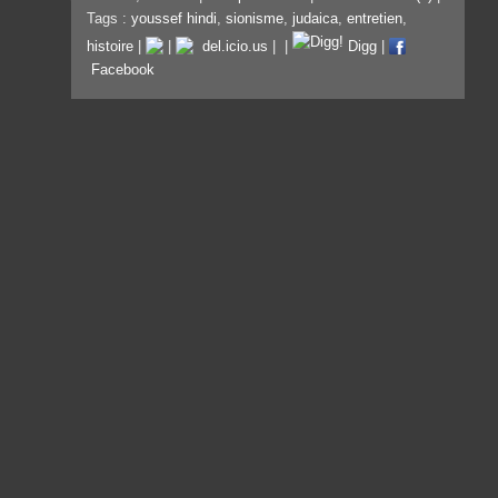
Tags :
youssef hindi
,
sionisme
,
judaica
,
entretien
,
histoire
|
|
del.icio.us
|
|
Digg
|
Facebook