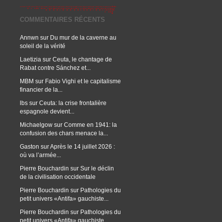
COMMENTAIRES RÉCENTS
Annwn
sur
Du mur de la caverne au
soleil de la vérité
Laetizia
sur
Ceuta, le chantage de
Rabat contre Sánchez et...
MBM
sur
Fabio Vighi et le capitalisme
financier de la...
lbs
sur
Ceuta: la crise frontalière
espagnole devient...
Michaelgow
sur
Comme en 1941: la
confusion des chars menace la...
Gaston
sur
Après le 14 juillet 2026 :
où va l’armée...
Pierre Bouchardin
sur
Sur le déclin
de la civilisation occidentale
Pierre Bouchardin
sur
Pathologies du
petit univers «Antifa» gauchiste...
Pierre Bouchardin
sur
Pathologies du
petit univers «Antifa» gauchiste...