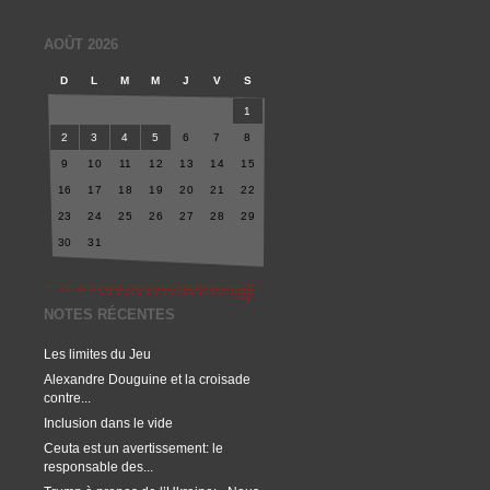
AOÛT 2026
D
L
M
M
J
V
S
1
2
3
4
5
6
7
8
9
10
11
12
13
14
15
16
17
18
19
20
21
22
23
24
25
26
27
28
29
30
31
NOTES RÉCENTES
Les limites du Jeu
Alexandre Douguine et la croisade
contre...
Inclusion dans le vide
Ceuta est un avertissement: le
responsable des...