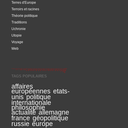
Terres d'Europe
Terroirs et racines
Théorie politique
Traditions
Uchronie
Utopie
Voyage
Web
TAGS POPULAIRES
affaires
européennes
etats-
unis
politique
internationale
philosophie
actualité
allemagne
france
géopolitique
russie
europe