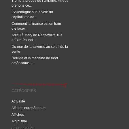
Trump à propos de l’Ukraine: «Nous
prenons ce...
L’Allemagne sur la voie du
capitalisme de...
Comment la finance est en train
d’effacer...
Adieu à Mary de Rachewiltz, fille
d’Ezra Pound...
Du mur de la caverne au soleil de la
vérité
Derrida et la machine de mort
américaine -...
CATÉGORIES
Actualité
Affaires européennes
Affiches
Alpinisme
anthropologie