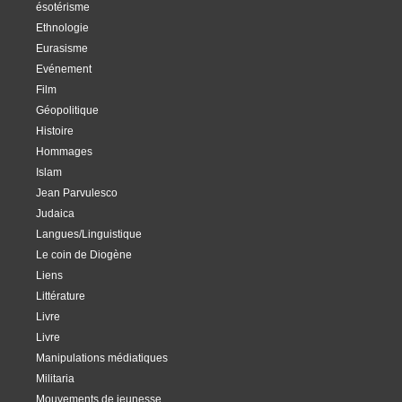
ésotérisme
Ethnologie
Eurasisme
Evénement
Film
Géopolitique
Histoire
Hommages
Islam
Jean Parvulesco
Judaica
Langues/Linguistique
Le coin de Diogène
Liens
Littérature
Livre
Livre
Manipulations médiatiques
Militaria
Mouvements de jeunesse