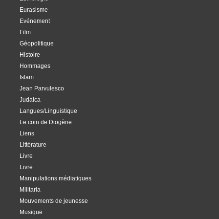
Eurasisme
Evénement
Film
Géopolitique
Histoire
Hommages
Islam
Jean Parvulesco
Judaica
Langues/Linguistique
Le coin de Diogène
Liens
Littérature
Livre
Livre
Manipulations médiatiques
Militaria
Mouvements de jeunesse
Musique