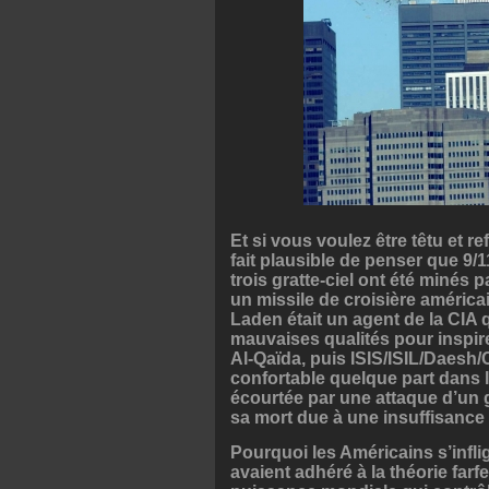
Et si vous voulez être têtu et refu
fait plausible de penser que 9/
trois gratte-ciel ont été minés
un missile de croisière américa
Laden était un agent de la CIA 
mauvaises qualités pour inspire
Al-Qaïda, puis ISIS/ISIL/Daesh/C
confortable quelque part dans l
écourtée par une attaque d’un
sa mort due à une insuffisance 
Pourquoi les Américains s’inflig
avaient adhéré à la théorie farf