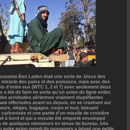
el, Oussama Ben Laden était une sorte de Jésus des
 miracle des pains et des poissons, mais avec des
rois d’entre eux (WTC 1, 2 et 7) avec seulement deux
 a été de faire en sorte qu’un avion de ligne entier,
 des acrobaties aériennes vraiment stupéfiantes
mais effectuées avant ou depuis, en se crashant sur
rs, sièges, bagages, corps et tout, laissant
e carbonisée et une partie d’un missile de croisière
é à bord et qui a ensuite été emporté enveloppé
s de quelques messieurs en tenue de bureau, très
Un autre avion rempli de passagers a laissé une petite