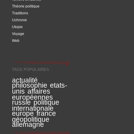
Théorie politique
Traditions
Uchronie
Utopie
Voyage
Web
TAGS POPULAIRES
actualité
philosophie
etats-
unis
affaires
européennes
russie
politique
internationale
europe
france
géopolitique
allemagne