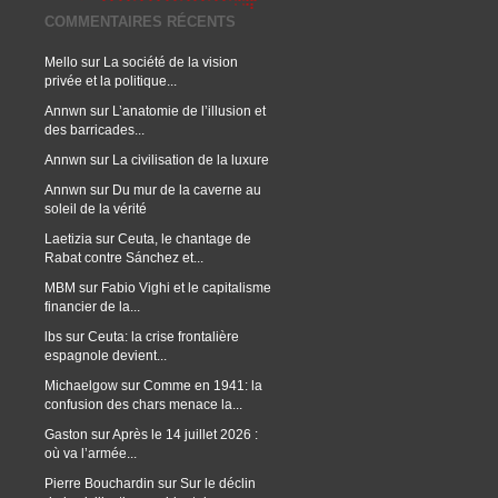
COMMENTAIRES RÉCENTS
Mello
sur
La société de la vision
privée et la politique...
Annwn
sur
L’anatomie de l’illusion et
des barricades...
Annwn
sur
La civilisation de la luxure
Annwn
sur
Du mur de la caverne au
soleil de la vérité
Laetizia
sur
Ceuta, le chantage de
Rabat contre Sánchez et...
MBM
sur
Fabio Vighi et le capitalisme
financier de la...
lbs
sur
Ceuta: la crise frontalière
espagnole devient...
Michaelgow
sur
Comme en 1941: la
confusion des chars menace la...
Gaston
sur
Après le 14 juillet 2026 :
où va l’armée...
Pierre Bouchardin
sur
Sur le déclin