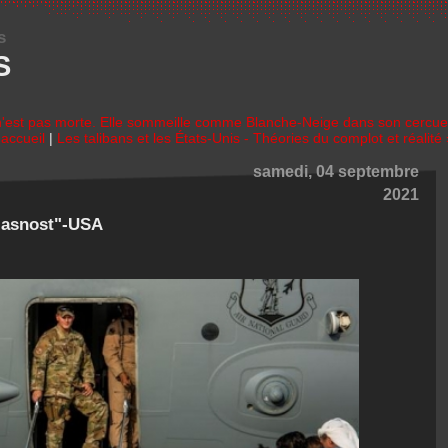
s
S
 n'est pas morte. Elle sommeille comme Blanche-Neige dans son cercuei
accueil
|
Les talibans et les États-Unis - Théories du complot et réalité 
samedi, 04 septembre
2021
Glasnost"-USA