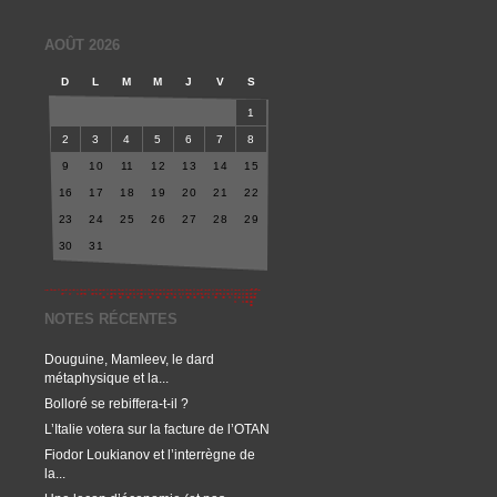
AOÛT 2026
D
L
M
M
J
V
S
1
2
3
4
5
6
7
8
9
10
11
12
13
14
15
16
17
18
19
20
21
22
23
24
25
26
27
28
29
30
31
NOTES RÉCENTES
Douguine, Mamleev, le dard
métaphysique et la...
Bolloré se rebiffera-t-il ?
L’Italie votera sur la facture de l’OTAN
Fiodor Loukianov et l’interrègne de
la...