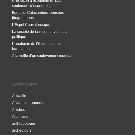
Une leçon d’économie (et pas
seulement d’économie)
Forêts et Catacombes: pensées
jüngeriennes
L’Esprit Chevaleresque
La société de la vision privée et la
politique...
L’anatomie de l’illusion et des
barricades...
À la veille d’un soulèvement mondial
CATÉGORIES
Actualité
Affaires européennes
Affiches
Alpinisme
anthropologie
archéologie