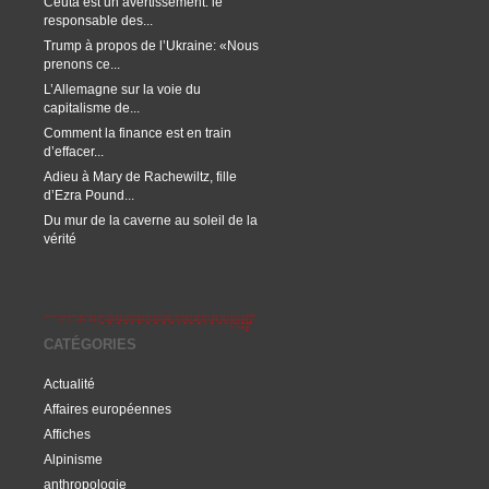
Ceuta est un avertissement: le
responsable des...
Trump à propos de l’Ukraine: «Nous
prenons ce...
L’Allemagne sur la voie du
capitalisme de...
Comment la finance est en train
d’effacer...
Adieu à Mary de Rachewiltz, fille
d’Ezra Pound...
Du mur de la caverne au soleil de la
vérité
CATÉGORIES
Actualité
Affaires européennes
Affiches
Alpinisme
anthropologie