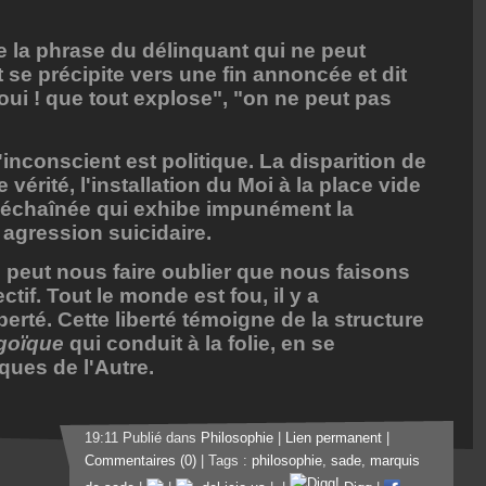
 la phrase du délinquant qui ne peut
t se précipite vers une fin annoncée et dit
 oui ! que tout explose", "on ne peut pas
'inconscient est politique. La disparition de
vérité, l'installation du Moi à la place vide
 déchaînée qui exhibe impunément la
agression suicidaire.
peut nous faire oublier que nous faisons
tif. Tout le monde est fou, il y a
berté. Cette liberté témoigne de la structure
goïque
qui conduit à la folie, en se
ques de l'Autre.
19:11 Publié dans
Philosophie
|
Lien permanent
|
Commentaires (0)
| Tags :
philosophie
,
sade
,
marquis