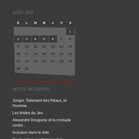
AOÛT 2026
D
L
M
M
J
V
S
1
2
3
4
5
6
7
8
9
10
11
12
13
14
15
16
17
18
19
20
21
22
23
24
25
26
27
28
29
30
31
NOTES RÉCENTES
Jünger, Tallement des Réaux, et
l'homme...
Les limites du Jeu
Alexandre Douguine et la croisade
contre...
Inclusion dans le vide