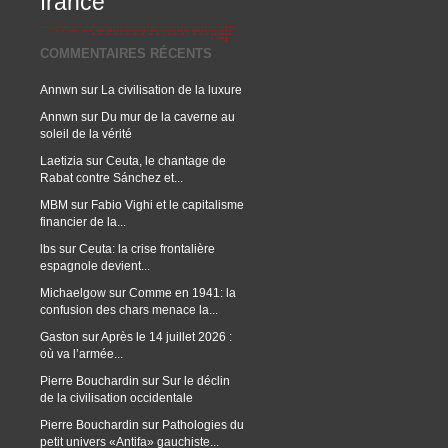
france
COMMENTAIRES RÉCENTS
Annwn
sur
La civilisation de la luxure
Annwn
sur
Du mur de la caverne au
soleil de la vérité
Laetizia
sur
Ceuta, le chantage de
Rabat contre Sánchez et...
MBM
sur
Fabio Vighi et le capitalisme
financier de la...
lbs
sur
Ceuta: la crise frontalière
espagnole devient...
Michaelgow
sur
Comme en 1941: la
confusion des chars menace la...
Gaston
sur
Après le 14 juillet 2026 :
où va l’armée...
Pierre Bouchardin
sur
Sur le déclin
de la civilisation occidentale
Pierre Bouchardin
sur
Pathologies du
petit univers «Antifa» gauchiste...