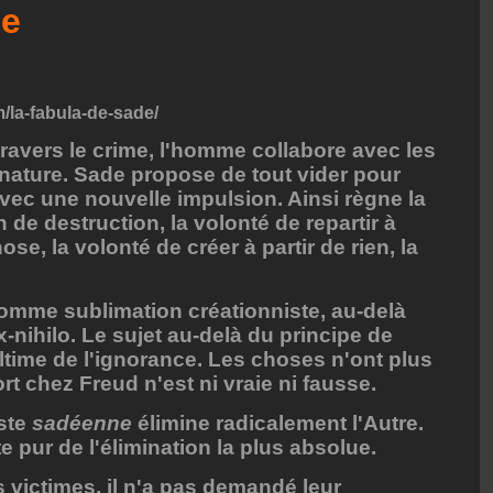
de
iz
/la-fabula-de-sade/
travers le crime, l'homme collabore avec les
 nature. Sade propose de tout vider pour
vec une nouvelle impulsion. Ainsi règne la
n de destruction, la volonté de repartir à
ose, la volonté de créer à partir de rien, la
comme sublimation créationniste, au-delà
x-nihilo. Le sujet au-delà du principe de
 ultime de l'ignorance. Les choses n'ont plus
t chez Freud n'est ni vraie ni fausse.
iste
sadéenne
élimine radicalement l'Autre.
te pur de l'élimination la plus absolue.
 victimes, il n'a pas demandé leur