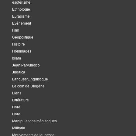
ésotérisme
Ethnologie
Eurasisme
Evénement
Film
Géopolitique
Histoire
Hommages
Islam
Jean Parvulesco
Judaica
Langues/Linguistique
Le coin de Diogène
Liens
Littérature
Livre
Livre
Manipulations médiatiques
Militaria
Mouvements de jeunesse