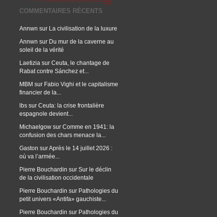
COMMENTAIRES RÉCENTS
Annwn
sur
La civilisation de la luxure
Annwn
sur
Du mur de la caverne au
soleil de la vérité
Laetizia
sur
Ceuta, le chantage de
Rabat contre Sánchez et...
MBM
sur
Fabio Vighi et le capitalisme
financier de la...
lbs
sur
Ceuta: la crise frontalière
espagnole devient...
Michaelgow
sur
Comme en 1941: la
confusion des chars menace la...
Gaston
sur
Après le 14 juillet 2026 :
où va l’armée...
Pierre Bouchardin
sur
Sur le déclin
de la civilisation occidentale
Pierre Bouchardin
sur
Pathologies du
petit univers «Antifa» gauchiste...
Pierre Bouchardin
sur
Pathologies du