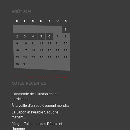
AOÛT 2026
D
L
M
M
J
V
S
1
2
3
4
5
6
7
8
9
10
11
12
13
14
15
16
17
18
19
20
21
22
23
24
25
26
27
28
29
30
31
NOTES RÉCENTES
L’anatomie de l’illusion et des
barricades...
À la veille d’un soulèvement mondial
Le Japon et l’Arabie Saoudite
mettent...
Jünger, Tallement des Réaux, et
l'homme...