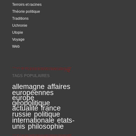
Terroirs et racines
Théorie politique
Traditions
Uchronie
Utopie
Voyage
Web
TAGS POPULAIRES
allemagne
affaires
européennes
europe
géopolitique
actualité
france
russie
politique
internationale
etats-
unis
philosophie