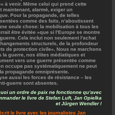
 à venir. Même celui qui prend cette
t maintenant, alarmé, exiger un
ue. Pour la propagande, de telles
ésentées comme des faits, n’aboutissent
ne seule chose: la mobilisation à tous les
rait être évitée »que si l’Europe se montre
 guerre. Cela inclut non seulement l’achat
changements structurels, de la profondeur
ts de protection civile«. Nous ne marchons
a guerre, nos élites médiatiques et
lument vers une guerre présentée comme
s’en occupe pas systématiquement ne peut
 la propagande omniprésente.
yse aussi les forces de résistance – les
ti-guerre sont absentes.
oi un ordre de paix ne fonctionne qu’avec
commander le livre de Stefan Luft, Jan Opielka
et Jürgen Wendler !
crit le livre avec les journalistes Jan