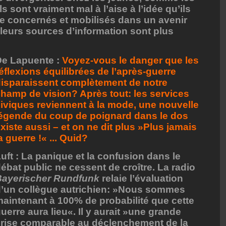
Ils sont vraiment mal à l’aise à l’idée qu’ils
e concernés et mobilisés dans un avenir
, leurs sources d’information sont plus
De Lapuente :
Voyez-vous le danger que les
éflexions équilibrées de l’après-guerre
isparaissent complètement de notre
hamp de vision? Après tout: les services
iviques reviennent à la mode, une nouvelle
égende du coup de poignard dans le dos
xiste aussi – et on ne dit plus »Plus jamais
a guerre !« ... Quid?
uft : La panique et la confusion dans le
ébat public ne cessent de croître. La radio
Bayerischer Rundfunk
relaie l’évaluation
d’un collègue autrichien: »Nous sommes
aintenant à 100% de probabilité que cette
uerre aura lieu«. Il y aurait »une grande
rise comparable au déclenchement de la