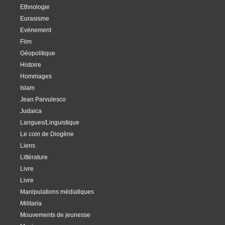
Ethnologie
Eurasisme
Evénement
Film
Géopolitique
Histoire
Hommages
Islam
Jean Parvulesco
Judaica
Langues/Linguistique
Le coin de Diogène
Liens
Littérature
Livre
Livre
Manipulations médiatiques
Militaria
Mouvements de jeunesse