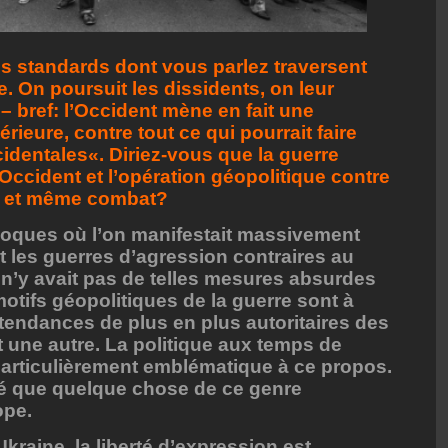
s standards dont vous parlez traversent
e. On poursuit les dissidents, on leur
– bref: l’Occident mène en fait une
térieure, contre tout ce qui pourrait faire
identales«. Diriez-vous que la guerre
 l’Occident et l’opération géopolitique contre
l et même combat?
 époques où l’on manifestait massivement
 et les guerres d’agression contraires au
il n’y avait pas de telles mesures absurdes
tifs géopolitiques de la guerre sont à
tendances de plus en plus autoritaires des
 une autre. La politique aux temps de
articulièrement emblématique à ce propos.
né que quelque chose de ce genre
ope.
Ukraine, la liberté d’expression est