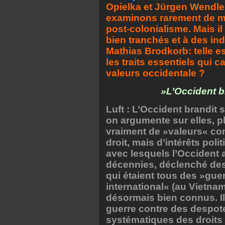
Opielka et Jürgen Wendler
examinons rarement de ma
post-colonialisme. Mais i
bien tranchés et à des i
Mathias Brodkorb: telle es
les traits essentiels qui 
valeurs occidentale ?
»L’Occident b
Luft : L’Occident brandit 
on argumente sur elles, pl
vraiment de »valeurs« comm
droit, mais d’intérêts po
avec lesquels l’Occident 
décennies, déclenché des
qui étaient tous des »guer
international« (au Vietnam,
désormais bien connus. Il a
guerre contre des despot
systématiques des droits 