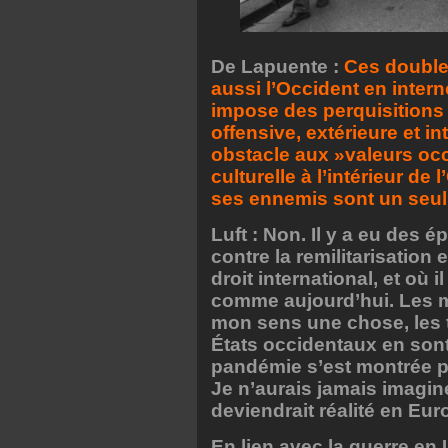
De Lapuente :
Ces double
aussi l’Occident en intern
impose des perquisitions 
offensive, extérieure et in
obstacle aux »valeurs occ
culturelle à l’intérieur de
ses ennemis sont un seu
Luft : Non. Il y a eu des
contre la remilitarisation
droit international, et où 
comme aujourd’hui. Les mo
mon sens une chose, les 
États occidentaux en sont
pandémie s’est montrée p
Je n’aurais jamais imagi
deviendrait réalité en Eur
En lien avec la guerre en 