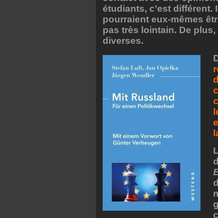
étudiants, c’est différent. 
pourraient eux-mêmes êtr
pas très lointain. De plus
diverses.
r
d
c
c
l
e
l
L
d
m
g
c