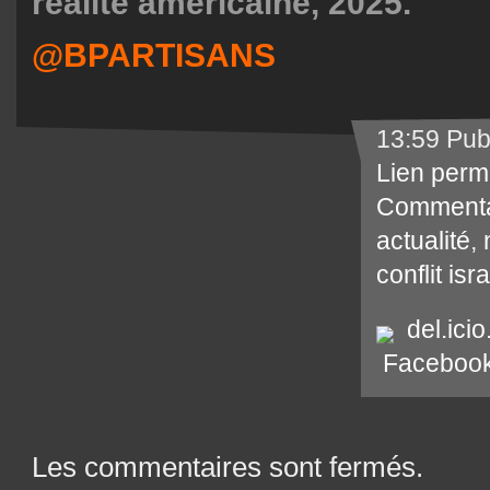
réalité américaine, 2025.
@BPARTISANS
13:59 Pub
Lien perm
Commenta
actualité
,
conflit isr
del.icio
Faceboo
Les commentaires sont fermés.